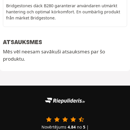
Bridgestones däck B280 garanterar användaren utmärkt
hantering och optimal körkomfort. En oumbärlig produkt
från märket Bridgestone.
ATSAUKSMES
Mēs vēl neesam savākuši atsauksmes par šo
produktu.
Novērtējums
4.84
no
5
|