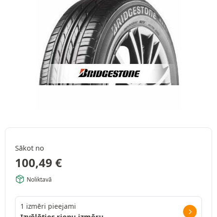
Sākot no
100,49
€
Noliktavā
1 izmēri pieejami
Izvēlēties riepu izmēru