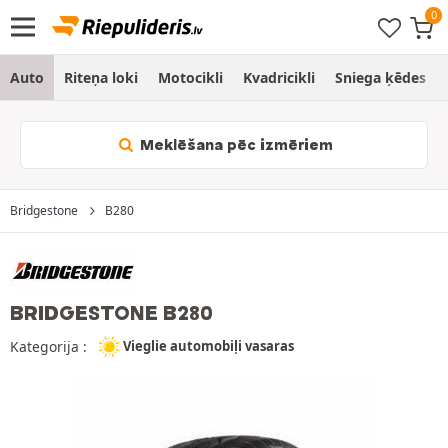
Auto
Riteņa loki
Motocikli
Kvadricikli
Sniega ķēdes
Meklēšana pēc izmēriem
Bridgestone
B280
BRIDGESTONE B280
Kategorija :
Vieglie automobiļi vasaras