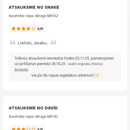
ATSAUKSME NO SNAKE
Novērtēta riepa: Mirage MR162
4/5
Lieliski, iesaku.
Tulkotu atsauksmi iesniedza Snake 25.11.25, pamatojoties
uz pirkšanas pieredzi 26.10.25
-
skatīt oriģinālu (franču)
Ziņojums
Vai jūs šīs riepas iegādātos atkārtoti?
JĀ
ATSAUKSME NO DAVID
Novērtēta riepa: Mirage MR182
3/5