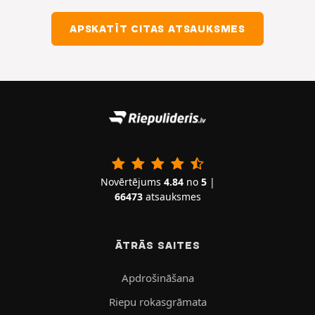
APSKATĪT CITAS ATSAUKSMES
Novērtējums
4.84
no
5
|
66473
atsauksmes
ĀTRĀS SAITES
Apdrošināšana
Riepu rokasgrāmata