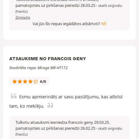
pamatojoties uz pirkšanas pieredzi 28.03.25
-
skatīt oriģinālu
(franču)
Ziņojums
Vai jūs šīs riepas iegādātos atkārtoti?
NĒ
ATSAUKSME NO FRANCOIS GENY
Novērtēta riepa: Mirage MR-HT172
4/5
Esmu apmierināts ar savu pasūtījumu, kas atbilst
tam, ko meklēju.
Tulkotu atsauksmi iesniedza francois geny 29.03.25,
pamatojoties uz pirkšanas pieredzi 26.02.25
-
skatīt oriģinālu
(franču)