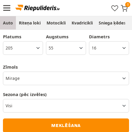
Auto
Riteņa loki
Motocikli
Kvadricikli
Sniega ķēdes
Platums
Augstums
Diametrs
Zīmols
Mirage
Sezona
(pēc izvēles)
MEKLĒŠANA