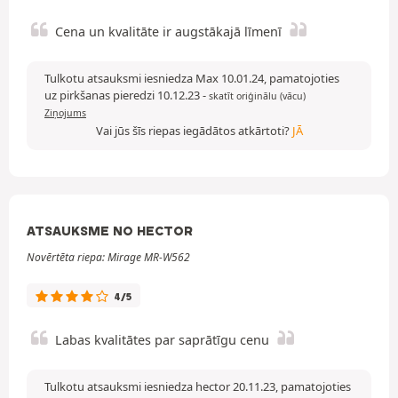
Cena un kvalitāte ir augstākajā līmenī
Tulkotu atsauksmi iesniedza Max 10.01.24, pamatojoties
uz pirkšanas pieredzi 10.12.23
-
skatīt oriģinālu (vācu)
Ziņojums
Vai jūs šīs riepas iegādātos atkārtoti?
JĀ
ATSAUKSME NO HECTOR
Novērtēta riepa: Mirage MR-W562
4/5
Labas kvalitātes par saprātīgu cenu
Tulkotu atsauksmi iesniedza hector 20.11.23, pamatojoties