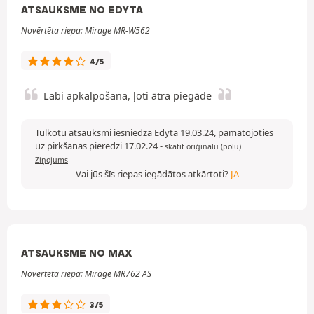
ATSAUKSME NO EDYTA
Novērtēta riepa: Mirage MR-W562
4/5
Labi apkalpošana, ļoti ātra piegāde
Tulkotu atsauksmi iesniedza Edyta 19.03.24, pamatojoties
uz pirkšanas pieredzi 17.02.24
-
skatīt oriģinālu (poļu)
Ziņojums
Vai jūs šīs riepas iegādātos atkārtoti?
JĀ
ATSAUKSME NO MAX
Novērtēta riepa: Mirage MR762 AS
3/5