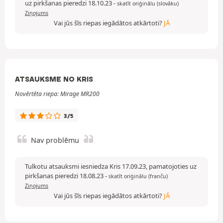
uz pirkšanas pieredzi 18.10.23
-
skatīt oriģinālu (slovāku)
Ziņojums
Vai jūs šīs riepas iegādātos atkārtoti?
JĀ
ATSAUKSME NO KRIS
Novērtēta riepa: Mirage MR200
3/5
Nav problēmu
Tulkotu atsauksmi iesniedza Kris 17.09.23, pamatojoties uz
pirkšanas pieredzi 18.08.23
-
skatīt oriģinālu (franču)
Ziņojums
Vai jūs šīs riepas iegādātos atkārtoti?
JĀ