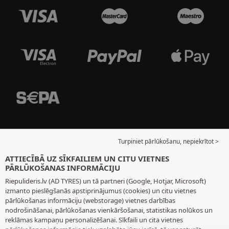
Turpiniet pārlūkošanu, nepiekrītot >
ATTIECĪBĀ UZ SĪKFAILIEM UN CITU VIETNES
PĀRLŪKOŠANAS INFORMĀCIJU
Riepulideris.lv (AD TYRES) un tā partneri (Google, Hotjar, Microsoft)
izmanto pieslēgšanās apstiprinājumus (cookies) un citu vietnes
pārlūkošanas informāciju (webstorage) vietnes darbības
nodrošināšanai, pārlūkošanas vienkāršošanai, statistikas nolūkos un
reklāmas kampaņu personalizēšanai. Sīkfaili un cita vietnes