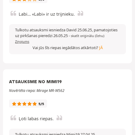
Labi… «Labi» ir uz trijnieku.
Tulkotu atsauksmi iesniedza David 25.06.25, pamatojoties
uz pirkšanas pieredzi 26.05.25
-
skatīt oriģinālu (čehu)
Ziņojums
Vai jūs šīs riepas iegādātos atkārtoti?
JĀ
ATSAUKSME NO MIMI19
Novērtēta riepa: Mirage MR-W562
5/5
Ļoti labas riepas.
Tulkotu atsauksmi iesniedza Mimi19 27.04.25,