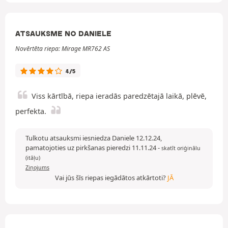
ATSAUKSME NO DANIELE
Novērtēta riepa: Mirage MR762 AS
4/5
Viss kārtībā, riepa ieradās paredzētajā laikā, plēvē,
perfekta.
Tulkotu atsauksmi iesniedza Daniele 12.12.24,
pamatojoties uz pirkšanas pieredzi 11.11.24
-
skatīt oriģinālu
(itāļu)
Ziņojums
Vai jūs šīs riepas iegādātos atkārtoti?
JĀ