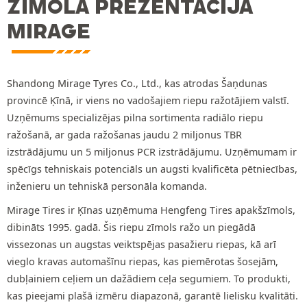
ZĪMOLA PREZENTĀCIJA
MIRAGE
Shandong Mirage Tyres Co., Ltd., kas atrodas Šaņdunas
provincē Ķīnā, ir viens no vadošajiem riepu ražotājiem valstī.
Uzņēmums specializējas pilna sortimenta radiālo riepu
ražošanā, ar gada ražošanas jaudu 2 miljonus TBR
izstrādājumu un 5 miljonus PCR izstrādājumu. Uzņēmumam ir
spēcīgs tehniskais potenciāls un augsti kvalificēta pētniecības,
inženieru un tehniskā personāla komanda.
Mirage Tires ir Ķīnas uzņēmuma Hengfeng Tires apakšzīmols,
dibināts 1995. gadā. Šis riepu zīmols ražo un piegādā
vissezonas un augstas veiktspējas pasažieru riepas, kā arī
vieglo kravas automašīnu riepas, kas piemērotas šosejām,
dubļainiem ceļiem un dažādiem ceļa segumiem. To produkti,
kas pieejami plašā izmēru diapazonā, garantē lielisku kvalitāti.