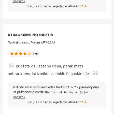
Ziņojums
Vai jūs šīs riepas iegādātos atkārtoti?
JĀ
ATSAUKSME NO BARTIS
Novērtēta riepa: Mirage MR762 AS
4/5
Budžeta visu sezonu riepa, pārāk mazs
nobraukums, lai izteiktu viedokli. Pagaidām OK.
Tulkotu atsauksmi iesniedza Bartis 03.02.25, pamatojoties
uz pirkšanas pieredzi 04.01.25
-
skatīt oriģinālu (poļu)
Ziņojums
Vai jūs šīs riepas iegādātos atkārtoti?
JĀ