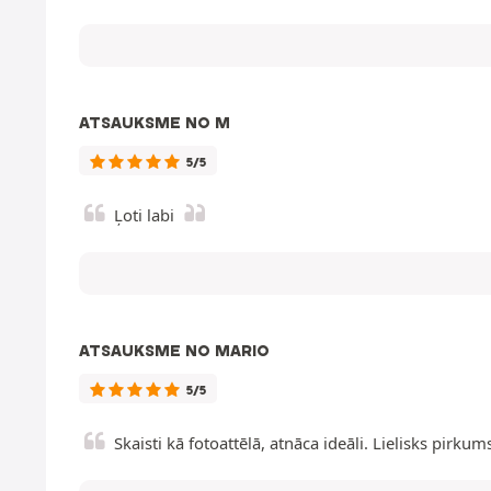
ATSAUKSME NO M
5/5
Ļoti labi
ATSAUKSME NO MARIO
5/5
Skaisti kā fotoattēlā, atnāca ideāli. Lielisks pirku