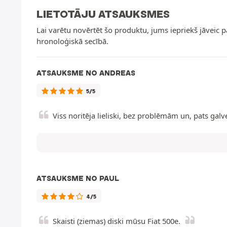
LIETOTĀJU ATSAUKSMES
Lai varētu novērtēt šo produktu, jums iepriekš jāveic 
hronoloģiskā secībā.
ATSAUKSME NO ANDREAS
5/5
Viss noritēja lieliski, bez problēmām un, pats galve
ATSAUKSME NO PAUL
4/5
Skaisti (ziemas) diski mūsu Fiat 500e.