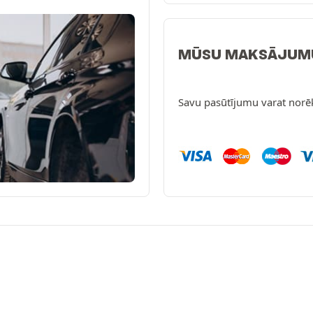
MŪSU MAKSĀJUM
Savu pasūtījumu varat norē