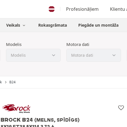
Profesionāļiem
Klientu
Veikals
Rokasgrāmata
Piegāde un montāža
Modelis
Motora dati
k
B24
BROCK B24
(MELNS, SPĪDĪGS)
8X19 ET38 5X114.3 72.6