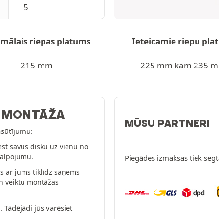
5
mālais riepas platums
Ieteicamie riepu pla
215 mm
225 mm kam 235 
: MONTĀŽA
MŪSU PARTNERI
asūtījumu:
est savus disku uz vienu no
kalpojumu.
Piegādes izmaksas tiek segta
s ar jums tiklīdz saņems
un veiktu montāžas
. Tādējādi jūs varēsiet