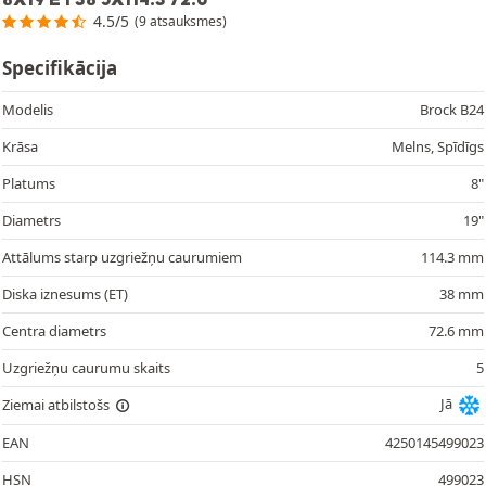
4.5/5
(9 atsauksmes)
Specifikācija
Modelis
Brock B24
Krāsa
Melns, Spīdīgs
Platums
8"
Diametrs
19"
Attālums starp uzgriežņu caurumiem
114.3 mm
Diska iznesums (ET)
38 mm
Centra diametrs
72.6 mm
Uzgriežņu caurumu skaits
5
Jā
Ziemai atbilstošs
EAN
4250145499023
HSN
499023