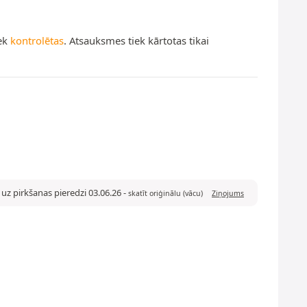
iek
kontrolētas
. Atsauksmes tiek kārtotas tikai
uz pirkšanas pieredzi 03.06.26
-
skatīt oriģinālu (vācu)
Ziņojums