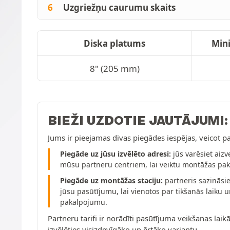
6
Uzgriežņu caurumu skaits
Diska platums
Mini
8" (205 mm)
BIEŽI UZDOTIE JAUTĀJUMI
Jums ir pieejamas divas piegādes iespējas, veicot p
Piegāde uz jūsu izvēlēto adresi:
jūs varēsiet aizv
mūsu partneru centriem, lai veiktu montāžas pa
Piegāde uz montāžas staciju:
partneris sazināsie
jūsu pasūtījumu, lai vienotos par tikšanās laiku 
pakalpojumu.
Partneru tarifi ir norādīti pasūtījuma veikšanas laikā
izvēlēties visizdevīgāko un ērtāko variantu.