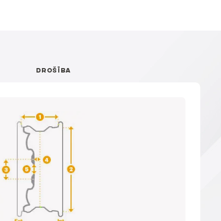
DROŠĪBA