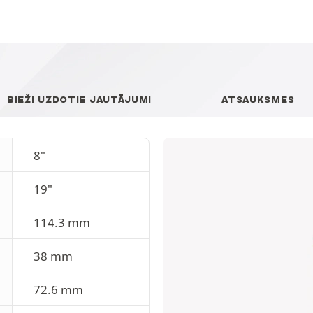
BIEŽI UZDOTIE JAUTĀJUMI
ATSAUKSMES
8"
19"
114.3 mm
38 mm
72.6 mm