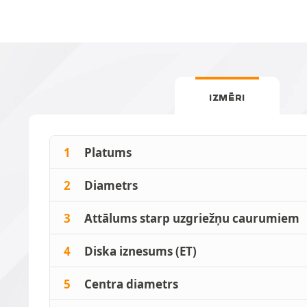
IZMĒRI
1
Platums
2
Diametrs
3
Attālums starp uzgriežņu caurumiem
4
Diska iznesums (ET)
5
Centra diametrs