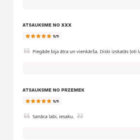
ATSAUKSME NO XXX
5/5
Piegāde bija ātra un vienkārša. Diski izskatās ļoti l
ATSAUKSME NO PRZEMEK
5/5
Sanāca labi, iesaku.