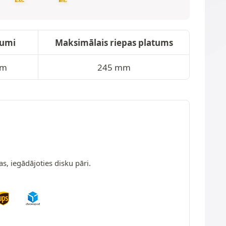
tumi
Maksimālais riepas platums
mm
245 mm
s, iegādājoties disku pāri.