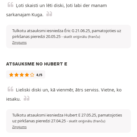
Ļoti skaisti un lēti diski, ļoti labi der manam
sarkanajam Kuga.
Tulkotu atsauksmi iesniedza Éric G 21.06.25, pamatojoties uz
pirkšanas pieredzi 20.05.25
-
skatīt oriģinālu (franču)
Ziņojums
ATSAUKSME NO HUBERT E
4/5
Lieliski diski un, kā vienmēr, ātrs serviss. Vietne, ko
iesaku.
Tulkotu atsauksmi iesniedza Hubert E 27.05.25, pamatojoties
uz pirkšanas pieredzi 27.04.25
-
skatīt oriģinālu (franču)
Ziņojums