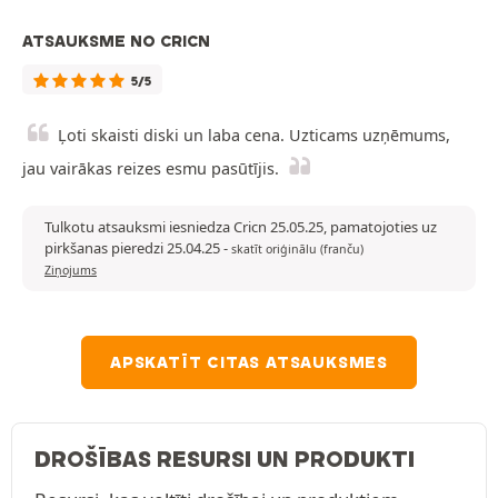
ATSAUKSME NO CRICN
5/5
Ļoti skaisti diski un laba cena. Uzticams uzņēmums,
jau vairākas reizes esmu pasūtījis.
Tulkotu atsauksmi iesniedza Cricn 25.05.25, pamatojoties uz
pirkšanas pieredzi 25.04.25
-
skatīt oriģinālu (franču)
Ziņojums
APSKATĪT CITAS ATSAUKSMES
DROŠĪBAS RESURSI UN PRODUKTI