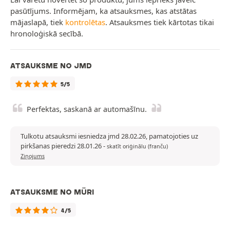
pasūtījums. Informējam, ka atsauksmes, kas atstātas
mājaslapā, tiek
kontrolētas
. Atsauksmes tiek kārtotas tikai
hronoloģiskā secībā.
ATSAUKSME NO JMD
5/5
Perfektas, saskanā ar automašīnu.
Tulkotu atsauksmi iesniedza jmd 28.02.26, pamatojoties uz
pirkšanas pieredzi 28.01.26
-
skatīt oriģinālu (franču)
Ziņojums
ATSAUKSME NO MÜRI
4/5