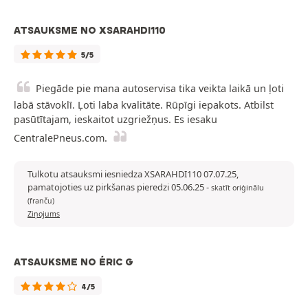
ATSAUKSME NO XSARAHDI110
5/5
Piegāde pie mana autoservisa tika veikta laikā un ļoti
labā stāvoklī. Ļoti laba kvalitāte. Rūpīgi iepakots. Atbilst
pasūtītajam, ieskaitot uzgriežņus. Es iesaku
CentralePneus.com.
Tulkotu atsauksmi iesniedza XSARAHDI110 07.07.25,
pamatojoties uz pirkšanas pieredzi 05.06.25
-
skatīt oriģinālu
(franču)
Ziņojums
ATSAUKSME NO ÉRIC G
4/5