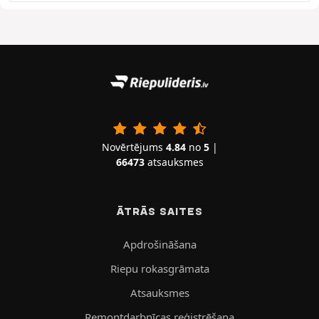
Novērtējums
4.84
no
5
|
66473
atsauksmes
ĀTRĀS SAITES
Apdrošināšana
Riepu rokasgrāmata
Atsauksmes
Remontdarbnīcas reģistrēšana