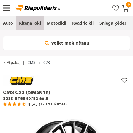
Auto
Riteņa loki
Motocikli
Kvadricikli
Sniega ķēdes
Veikt meklēšanu
Atpakaļ
CMS
C23
CMS C23
(DIMANTS)
8X18 ET55 5X112 66.5
4.5/5
(17 atsauksmes)