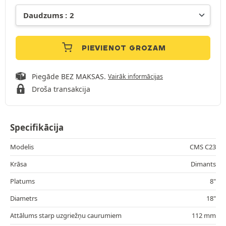
PIEVIENOT GROZAM
Piegāde BEZ MAKSAS.
Vairāk informācijas
Droša transakcija
Specifikācija
Modelis
CMS C23
Krāsa
Dimants
Platums
8"
Diametrs
18"
Attālums starp uzgriežņu caurumiem
112 mm