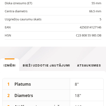
Diska iznesums (ET)
55 mm
Centra diametrs
66.5 mm
Uzgriežņu caurumu skaits
5
EAN
4250314127146
HSN
C23 808 55 98S DB
IZMĒRI
BIEŽI UZDOTIE JAUTĀJUMI
ATSAUKSMES
1
Platums
8"
2
Diametrs
18"