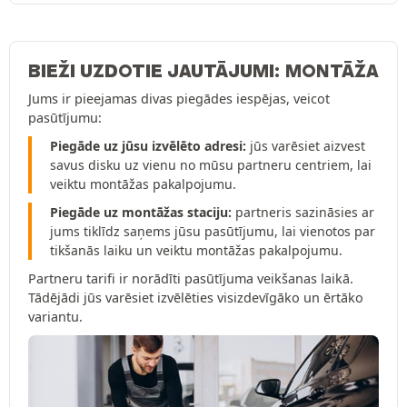
BIEŽI UZDOTIE JAUTĀJUMI: MONTĀŽA
Jums ir pieejamas divas piegādes iespējas, veicot
pasūtījumu:
Piegāde uz jūsu izvēlēto adresi:
jūs varēsiet aizvest
savus disku uz vienu no mūsu partneru centriem, lai
veiktu montāžas pakalpojumu.
Piegāde uz montāžas staciju:
partneris sazināsies ar
jums tiklīdz saņems jūsu pasūtījumu, lai vienotos par
tikšanās laiku un veiktu montāžas pakalpojumu.
Partneru tarifi ir norādīti pasūtījuma veikšanas laikā.
Tādējādi jūs varēsiet izvēlēties visizdevīgāko un ērtāko
variantu.