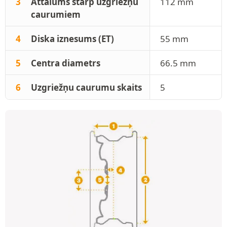
3
Attālums starp uzgriežņu
112 mm
caurumiem
4
Diska iznesums (ET)
55 mm
5
Centra diametrs
66.5 mm
6
Uzgriežņu caurumu skaits
5