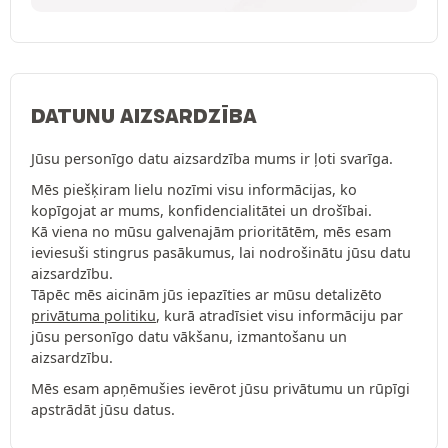
DATUNU AIZSARDZĪBA
Jūsu personīgo datu aizsardzība mums ir ļoti svarīga.
Mēs piešķiram lielu nozīmi visu informācijas, ko
kopīgojat ar mums, konfidencialitātei un drošībai.
Kā viena no mūsu galvenajām prioritātēm, mēs esam
ieviesuši stingrus pasākumus, lai nodrošinātu jūsu datu
aizsardzību.
Tāpēc mēs aicinām jūs iepazīties ar mūsu detalizēto
privātuma politiku
, kurā atradīsiet visu informāciju par
jūsu personīgo datu vākšanu, izmantošanu un
aizsardzību.
Mēs esam apņēmušies ievērot jūsu privātumu un rūpīgi
apstrādāt jūsu datus.