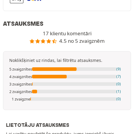
ATSAUKSMES
17 klientu komentāri
4.5 no 5 zvaigznēm
Noklikšķiniet uz rindas, lai filtrētu atsauksmes.
5 zvaigznītes
(9)
4 zvaigznītes
(7)
3 zvaigznītes
(0)
2 zvaigznītes
(1)
1 zvaigzne
(0)
LIETOTĀJU ATSAUKSMES
Lai varētu novērtēt šo produktu, jums iepriekš jāveic