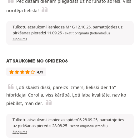
Pēc dažām dienām piegādāts uz norunāto adresi. Viss
noritēja lieliski!
Tulkotu atsauksmi iesniedza Mr G 12.10.25, pamatojoties uz
pirkšanas pieredzi 11.09.25
-
skatīt oriģinālu (holandiešu)
Ziņojums
ATSAUKSME NO SPIDER06
4/5
Ļoti skaisti diski, pareizs izmērs, lieliski der 15"
hibrīdajai Corolla, viss kārtībā. Ļoti laba kvalitāte, nav ko
piebilst, man der.
Tulkotu atsauksmi iesniedza spider06 28.09.25, pamatojoties
uz pirkšanas pieredzi 28.08.25
-
skatīt oriģinālu (franču)
Ziņojums