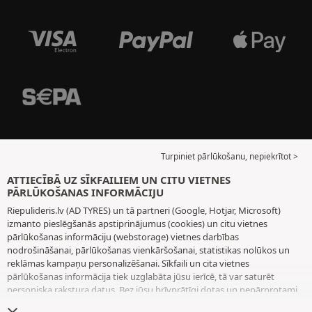
Turpiniet pārlūkošanu, nepiekrītot >
ATTIECĪBĀ UZ SĪKFAILIEM UN CITU VIETNES
PĀRLŪKOŠANAS INFORMĀCIJU
Riepulideris.lv (AD TYRES) un tā partneri (Google, Hotjar, Microsoft)
izmanto pieslēgšanās apstiprinājumus (cookies) un citu vietnes
pārlūkošanas informāciju (webstorage) vietnes darbības
nodrošināšanai, pārlūkošanas vienkāršošanai, statistikas nolūkos un
reklāmas kampaņu personalizēšanai. Sīkfaili un cita vietnes
pārlūkošanas informācija tiek uzglabāta jūsu ierīcē, tā var saturēt
personiska rakstura datus. Bez jūsu brīvprātīgi dotas un nepārprotami
paustas piekrišanas mēs neizvietojam nekādus sīkfailus vai citu vietnes