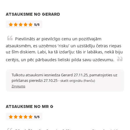
ATSAUKSME NO GERARD
5/5
Pievilināts ar pievilcīgo cenu un pozitīvajām
atsauksmēm, es uzņēmos ‘risku’ un uzstādīju četras riepas
uz šīm diskiem. Labi, ka tā izdarīju: tās ir labākas, nekā biju
cerējis, un pēc pārbaudes lieliski pilda savu uzdevumu.
Tulkotu atsauksmi iesniedza Gerard 27.11.25, pamatojoties uz
pirkšanas pieredzi 27.10.25
-
skatīt oriģinālu (franču)
Ziņojums
ATSAUKSME NO MR G
5/5