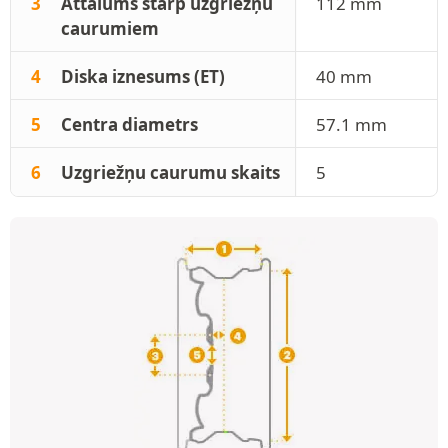
3
Attālums starp uzgriežņu
112 mm
caurumiem
4
Diska iznesums (ET)
40 mm
5
Centra diametrs
57.1 mm
6
Uzgriežņu caurumu skaits
5