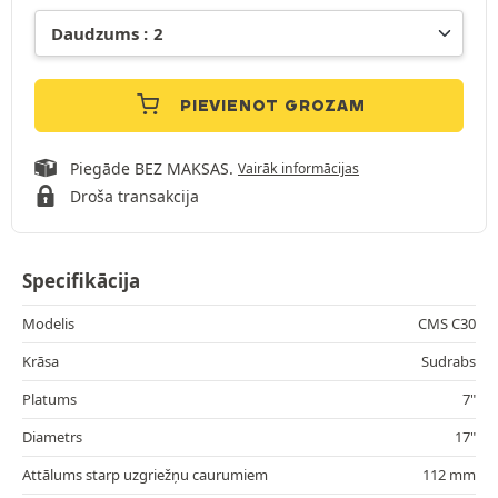
PIEVIENOT GROZAM
Piegāde BEZ MAKSAS.
Vairāk informācijas
Droša transakcija
Specifikācija
Modelis
CMS C30
Krāsa
Sudrabs
Platums
7"
Diametrs
17"
Attālums starp uzgriežņu caurumiem
112 mm