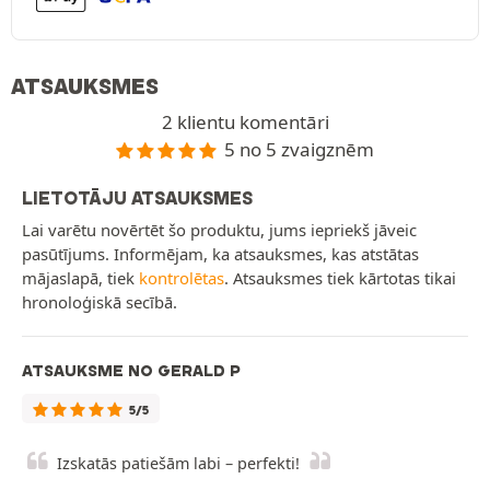
ATSAUKSMES
2 klientu komentāri
5 no 5 zvaigznēm
LIETOTĀJU ATSAUKSMES
Lai varētu novērtēt šo produktu, jums iepriekš jāveic
pasūtījums. Informējam, ka atsauksmes, kas atstātas
mājaslapā, tiek
kontrolētas
. Atsauksmes tiek kārtotas tikai
hronoloģiskā secībā.
ATSAUKSME NO GERALD P
5/5
Izskatās patiešām labi – perfekti!