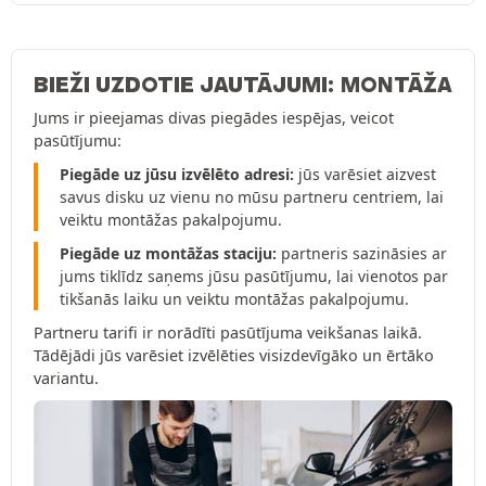
BIEŽI UZDOTIE JAUTĀJUMI: MONTĀŽA
Jums ir pieejamas divas piegādes iespējas, veicot
pasūtījumu:
Piegāde uz jūsu izvēlēto adresi:
jūs varēsiet aizvest
savus disku uz vienu no mūsu partneru centriem, lai
veiktu montāžas pakalpojumu.
Piegāde uz montāžas staciju:
partneris sazināsies ar
jums tiklīdz saņems jūsu pasūtījumu, lai vienotos par
tikšanās laiku un veiktu montāžas pakalpojumu.
Partneru tarifi ir norādīti pasūtījuma veikšanas laikā.
Tādējādi jūs varēsiet izvēlēties visizdevīgāko un ērtāko
variantu.