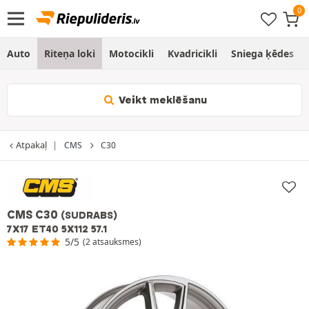
Auto
Riteņa loki
Motocikli
Kvadricikli
Sniega ķēdes
Veikt meklēšanu
Atpakaļ
CMS
C30
CMS C30
(SUDRABS)
7X17 ET40 5X112 57.1
5/5
(2 atsauksmes)