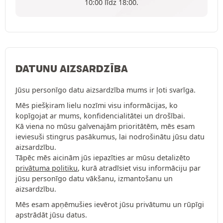
10:00 līdz 18:00.
DATUNU AIZSARDZĪBA
Jūsu personīgo datu aizsardzība mums ir ļoti svarīga.
Mēs piešķiram lielu nozīmi visu informācijas, ko
kopīgojat ar mums, konfidencialitātei un drošībai.
Kā viena no mūsu galvenajām prioritātēm, mēs esam
ieviesuši stingrus pasākumus, lai nodrošinātu jūsu datu
aizsardzību.
Tāpēc mēs aicinām jūs iepazīties ar mūsu detalizēto
privātuma politiku
, kurā atradīsiet visu informāciju par
jūsu personīgo datu vākšanu, izmantošanu un
aizsardzību.
Mēs esam apņēmušies ievērot jūsu privātumu un rūpīgi
apstrādāt jūsu datus.