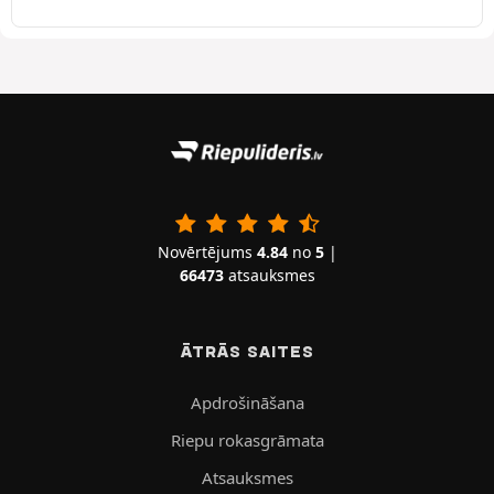
Novērtējums
4.84
no
5
|
66473
atsauksmes
ĀTRĀS SAITES
Apdrošināšana
Riepu rokasgrāmata
Atsauksmes