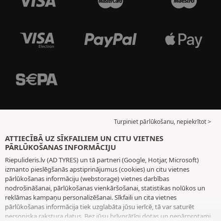
Turpiniet pārlūkošanu, nepiekrītot >
ATTIECĪBĀ UZ SĪKFAILIEM UN CITU VIETNES
PĀRLŪKOŠANAS INFORMĀCIJU
Riepulideris.lv (AD TYRES) un tā partneri (Google, Hotjar, Microsoft)
izmanto pieslēgšanās apstiprinājumus (cookies) un citu vietnes
pārlūkošanas informāciju (webstorage) vietnes darbības
nodrošināšanai, pārlūkošanas vienkāršošanai, statistikas nolūkos un
reklāmas kampaņu personalizēšanai. Sīkfaili un cita vietnes
pārlūkošanas informācija tiek uzglabāta jūsu ierīcē, tā var saturēt
personiska rakstura datus. Bez jūsu brīvprātīgi dotas un nepārprotami