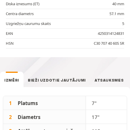
Diska iznesums (ET)
40 mm
Centra diametrs
57.1 mm
Uzgriežņu caurumu skaits
5
EAN
4250314124831
HSN
C30 707 40 60S SR
IZMĒRI
BIEŽI UZDOTIE JAUTĀJUMI
ATSAUKSMES
1
Platums
7"
2
Diametrs
17"