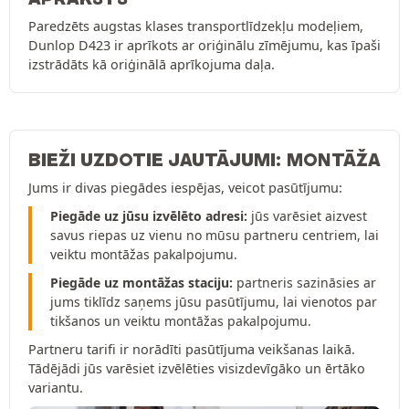
Paredzēts augstas klases transportlīdzekļu modeļiem,
Dunlop D423 ir aprīkots ar oriģinālu zīmējumu, kas īpaši
izstrādāts kā oriģinālā aprīkojuma daļa.
BIEŽI UZDOTIE JAUTĀJUMI: MONTĀŽA
Jums ir divas piegādes iespējas, veicot pasūtījumu:
Piegāde uz jūsu izvēlēto adresi:
jūs varēsiet aizvest
savus riepas uz vienu no mūsu partneru centriem, lai
veiktu montāžas pakalpojumu.
Piegāde uz montāžas staciju:
partneris sazināsies ar
jums tiklīdz saņems jūsu pasūtījumu, lai vienotos par
tikšanos un veiktu montāžas pakalpojumu.
Partneru tarifi ir norādīti pasūtījuma veikšanas laikā.
Tādējādi jūs varēsiet izvēlēties visizdevīgāko un ērtāko
variantu.