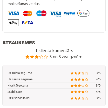
maksāšanas veidus:
ATSAUKSMES
1 klienta komentārs
3 no 5 zvaigznēm
Uz mitra seguma
3/5
Uz sausa seguma
4/5
Kvalitāte/cena
3/5
Stabilitāte
4/5
Uzsilšanas laiks
3/5