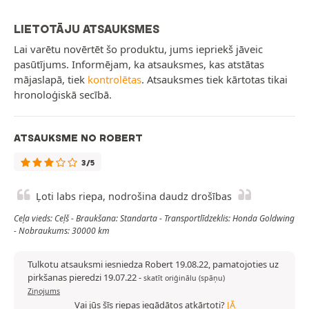
LIETOTĀJU ATSAUKSMES
Lai varētu novērtēt šo produktu, jums iepriekš jāveic
pasūtījums. Informējam, ka atsauksmes, kas atstātas
mājaslapā, tiek
kontrolētas
. Atsauksmes tiek kārtotas tikai
hronoloģiskā secībā.
ATSAUKSME NO ROBERT
3/5
Ļoti labs riepa, nodrošina daudz drošības
Ceļa vieds: Ceļš - Braukšana: Standarta - Transportlīdzeklis: Honda Goldwing
- Nobraukums: 30000 km
Tulkotu atsauksmi iesniedza Robert 19.08.22, pamatojoties uz
pirkšanas pieredzi 19.07.22
-
skatīt oriģinālu (spāņu)
Ziņojums
Vai jūs šīs riepas iegādātos atkārtoti?
JĀ