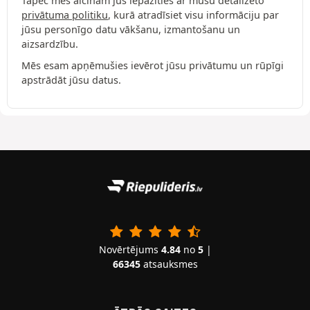
Tāpēc mēs aicinām jūs iepazīties ar mūsu detalizēto
privātuma politiku
, kurā atradīsiet visu informāciju par
jūsu personīgo datu vākšanu, izmantošanu un
aizsardzību.
Mēs esam apņēmušies ievērot jūsu privātumu un rūpīgi
apstrādāt jūsu datus.
Novērtējums
4.84
no
5
|
66345
atsauksmes