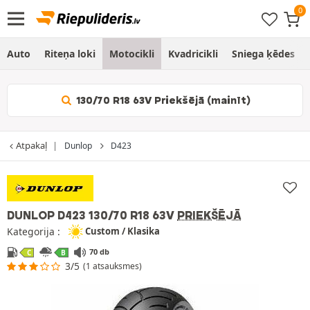
Auto
Riteņa loki
Motocikli
Kvadricikli
Sniega ķēdes
130/70 R18 63V Priekšējā (mainīt)
Atpakaļ
Dunlop
D423
DUNLOP D423
130/70 R18 63V
PRIEKŠĒJĀ
Kategorija :
Custom / Klasika
70 db
C
B
3/5
(1 atsauksmes)