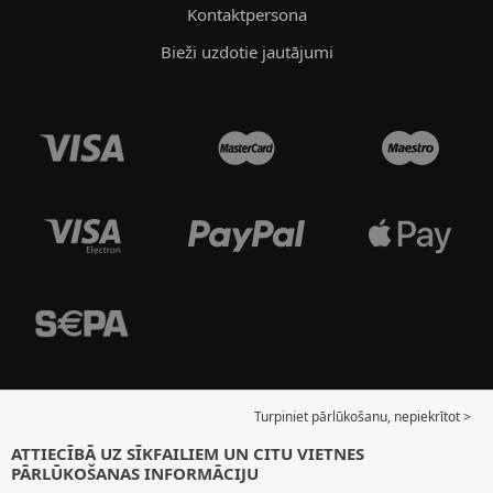
Kontaktpersona
Bieži uzdotie jautājumi
Turpiniet pārlūkošanu, nepiekrītot >
ATTIECĪBĀ UZ SĪKFAILIEM UN CITU VIETNES
PĀRLŪKOŠANAS INFORMĀCIJU