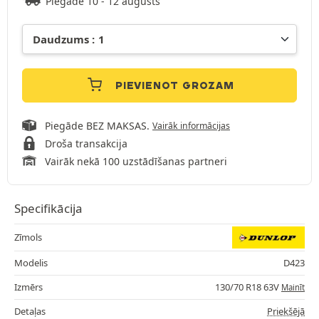
Piegāde 10 - 12 augusts
PIEVIENOT GROZAM
Piegāde BEZ MAKSAS.
Vairāk informācijas
Droša transakcija
Vairāk nekā 100 uzstādīšanas partneri
Specifikācija
Zīmols
Modelis
D423
Izmērs
130/70 R18 63V
Mainīt
Detaļas
Priekšējā