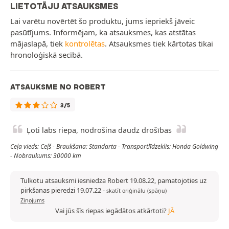
LIETOTĀJU ATSAUKSMES
Lai varētu novērtēt šo produktu, jums iepriekš jāveic
pasūtījums. Informējam, ka atsauksmes, kas atstātas
mājaslapā, tiek
kontrolētas
. Atsauksmes tiek kārtotas tikai
hronoloģiskā secībā.
ATSAUKSME NO ROBERT
3/5
Ļoti labs riepa, nodrošina daudz drošības
Ceļa vieds: Ceļš - Braukšana: Standarta - Transportlīdzeklis: Honda Goldwing
- Nobraukums: 30000 km
Tulkotu atsauksmi iesniedza Robert 19.08.22, pamatojoties uz
pirkšanas pieredzi 19.07.22
-
skatīt oriģinālu (spāņu)
Ziņojums
Vai jūs šīs riepas iegādātos atkārtoti?
JĀ