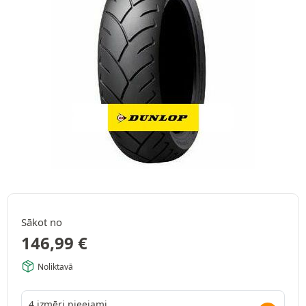
Sākot no
146,99
€
Noliktavā
4 izmēri pieejami