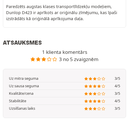
Paredzēts augstas klases transportlīdzekļu modeļiem,
Dunlop D423 ir aprīkots ar oriģinālu zīmējumu, kas īpaši
izstrādāts kā oriģinālā aprīkojuma daļa.
ATSAUKSMES
1 klienta komentārs
3 no 5 zvaigznēm
Uz mitra seguma
3/5
Uz sausa seguma
4/5
Kvalitāte/cena
3/5
Stabilitāte
4/5
Uzsilšanas laiks
3/5