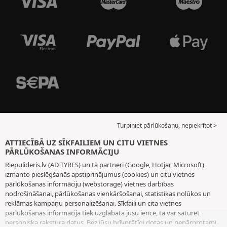
Turpiniet pārlūkošanu, nepiekrītot >
ATTIECĪBĀ UZ SĪKFAILIEM UN CITU VIETNES
PĀRLŪKOŠANAS INFORMĀCIJU
Riepulideris.lv (AD TYRES) un tā partneri (Google, Hotjar, Microsoft)
izmanto pieslēgšanās apstiprinājumus (cookies) un citu vietnes
pārlūkošanas informāciju (webstorage) vietnes darbības
nodrošināšanai, pārlūkošanas vienkāršošanai, statistikas nolūkos un
reklāmas kampaņu personalizēšanai. Sīkfaili un cita vietnes
pārlūkošanas informācija tiek uzglabāta jūsu ierīcē, tā var saturēt
personiska rakstura datus. Bez jūsu brīvprātīgi dotas un nepārprotami