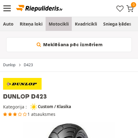
Auto
Riteņa loki
Motocikli
Kvadricikli
Sniega ķēdes
Meklēšana pēc izmēriem
Dunlop
D423
DUNLOP D423
Kategorija :
Custom / Klasika
1 atsauksmes