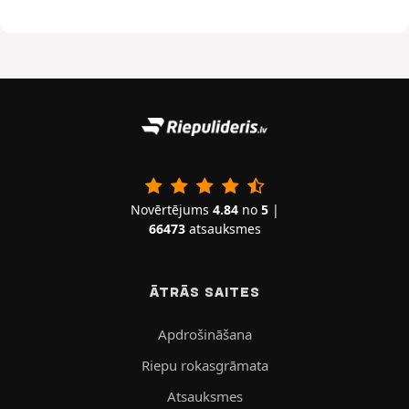
Novērtējums
4.84
no
5
|
66473
atsauksmes
ĀTRĀS SAITES
Apdrošināšana
Riepu rokasgrāmata
Atsauksmes