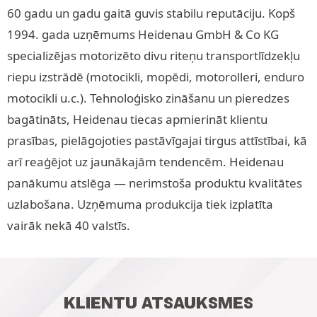
60 gadu un gadu gaitā guvis stabilu reputāciju. Kopš
1994. gada uzņēmums Heidenau GmbH & Co KG
specializējas motorizēto divu riteņu transportlīdzekļu
riepu izstrādē (motocikli, mopēdi, motorolleri, enduro
motocikli u.c.). Tehnoloģisko zināšanu un pieredzes
bagātināts, Heidenau tiecas apmierināt klientu
prasības, pielāgojoties pastāvīgajai tirgus attīstībai, kā
arī reaģējot uz jaunākajām tendencēm. Heidenau
panākumu atslēga — nerimstoša produktu kvalitātes
uzlabošana. Uzņēmuma produkcija tiek izplatīta
vairāk nekā 40 valstīs.
KLIENTU ATSAUKSMES