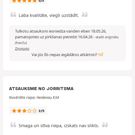
5/5
Laba kvalitāte, viegli uzstādīt.
Tulkotu atsauksmi iesniedza vanden elsen 18.05.26,
pamatojoties uz pirkšanas pieredzi 16.04.26
-
skatīt oriģinālu
(franču)
Ziņojums
Vai jūs šīs riepas iegādātos atkārtoti?
NĒ
ATSAUKSME NO JORRITSMA
Novērtēta riepa: Heidenau K34
3/5
Smaga un stīva riepa, izskats nav slikts.