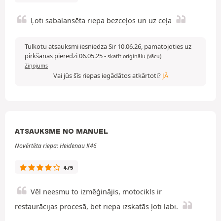
Ļoti sabalansēta riepa bezceļos un uz ceļa
Tulkotu atsauksmi iesniedza Sir 10.06.26, pamatojoties uz
pirkšanas pieredzi 06.05.25
-
skatīt oriģinālu (vācu)
Ziņojums
Vai jūs šīs riepas iegādātos atkārtoti?
JĀ
ATSAUKSME NO MANUEL
Novērtēta riepa: Heidenau K46
4/5
Vēl neesmu to izmēģinājis, motocikls ir
restaurācijas procesā, bet riepa izskatās ļoti labi.