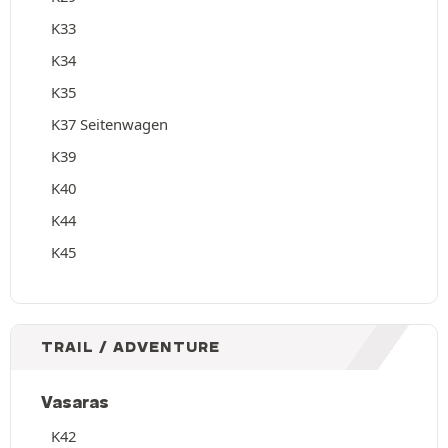
K33
K34
K35
K37 Seitenwagen
K39
K40
K44
K45
TRAIL / ADVENTURE
Vasaras
K42