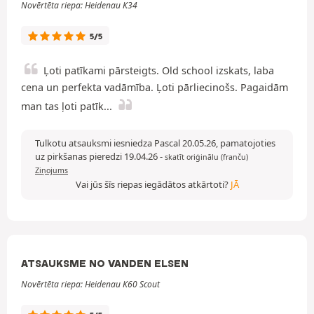
Novērtēta riepa: Heidenau K34
5/5
Ļoti patīkami pārsteigts. Old school izskats, laba
cena un perfekta vadāmība. Ļoti pārliecinošs. Pagaidām
man tas ļoti patīk...
Tulkotu atsauksmi iesniedza Pascal 20.05.26, pamatojoties
uz pirkšanas pieredzi 19.04.26
-
skatīt oriģinālu (franču)
Ziņojums
Vai jūs šīs riepas iegādātos atkārtoti?
JĀ
ATSAUKSME NO VANDEN ELSEN
Novērtēta riepa: Heidenau K60 Scout