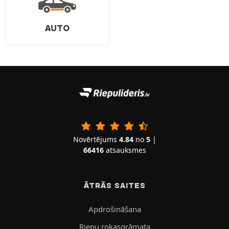
AUTO
Novērtējums
4.84
no
5
|
66416
atsauksmes
ĀTRĀS SAITES
Apdrošināšana
Riepu rokasgrāmata