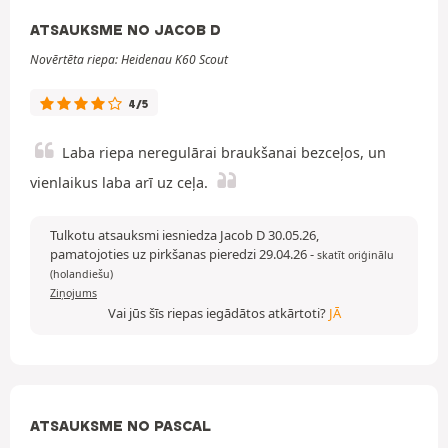
ATSAUKSME NO JACOB D
Novērtēta riepa: Heidenau K60 Scout
4/5
Laba riepa neregulārai braukšanai bezceļos, un
vienlaikus laba arī uz ceļa.
Tulkotu atsauksmi iesniedza Jacob D 30.05.26,
pamatojoties uz pirkšanas pieredzi 29.04.26
-
skatīt oriģinālu
(holandiešu)
Ziņojums
Vai jūs šīs riepas iegādātos atkārtoti?
JĀ
ATSAUKSME NO PASCAL