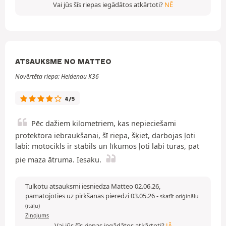
Vai jūs šīs riepas iegādātos atkārtoti?
NĒ
ATSAUKSME NO MATTEO
Novērtēta riepa: Heidenau K36
4/5
Pēc dažiem kilometriem, kas nepieciešami
protektora iebraukšanai, šī riepa, šķiet, darbojas ļoti
labi: motocikls ir stabils un līkumos ļoti labi turas, pat
pie maza ātruma. Iesaku.
Tulkotu atsauksmi iesniedza Matteo 02.06.26,
pamatojoties uz pirkšanas pieredzi 03.05.26
-
skatīt oriģinālu
(itāļu)
Ziņojums
Vai jūs šīs riepas iegādātos atkārtoti?
JĀ