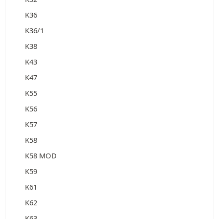
K36
K36/1
K38
K43
K47
K55
K56
K57
K58
K58 MOD
K59
K61
K62
K63