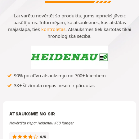
Lai varētu novērtēt šo produktu, jums iepriekš jāveic
pasūtījums. Informējam, ka atsauksmes, kas atstātas
mājaslapā, tiek
kontrolētas
. Atsauksmes tiek kārtotas tikai
hronoloģiskā secībā.
90% pozitīvu atsauksmju no 700+ klientiem
3K+ šī zīmola riepas nesen ir pārdotas
ATSAUKSME NO SIR
Novērtēta riepa: Heidenau K60 Ranger
4/5