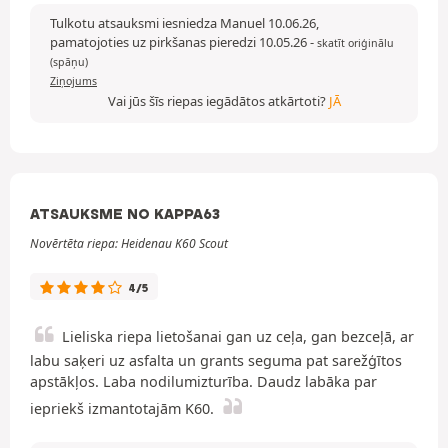
Tulkotu atsauksmi iesniedza Manuel 10.06.26,
pamatojoties uz pirkšanas pieredzi 10.05.26
-
skatīt oriģinālu
(spāņu)
Ziņojums
Vai jūs šīs riepas iegādātos atkārtoti?
JĀ
ATSAUKSME NO KAPPA63
Novērtēta riepa: Heidenau K60 Scout
4/5
Lieliska riepa lietošanai gan uz ceļa, gan bezceļā, ar
labu saķeri uz asfalta un grants seguma pat sarežģītos
apstākļos. Laba nodilumizturība. Daudz labāka par
iepriekš izmantotajām K60.