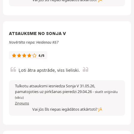
ATSAUKSME NO SONJA V
Novērtēta riepa: Heidenau K67
4/5
Ļoti ātra apstrāde, viss lieliski.
Tulkotu atsauksmi iesniedza Sonja V 31.05.26,
pamatojoties uz pirkšanas pieredzi 29.04.26
-
skatīt oriģinālu
(vācu)
Ziņojums
Vai jūs šīs riepas iegādātos atkārtoti?
JĀ