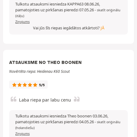
Tulkotu atsauksmi iesniedza KAPPA63 08.06.26,
pamatojoties uz pirkšanas pieredzi 07.05.26
-
skatīt oriģinālu
(itāļu)
Ziņojums
Vai jūs šīs riepas iegādātos atkārtoti?
JĀ
ATSAUKSME NO THEO BOONEN
Novērtēta riepa: Heidenau K60 Scout
5/5
Laba riepa par labu cenu
Tulkotu atsauksmi iesniedza Theo boonen 03.06.26,
pamatojoties uz pirkšanas pieredzi 04.05.26
-
skatīt oriģinālu
(holandiešu)
Ziņojums