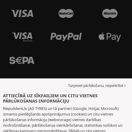
Turpiniet pārlūkošanu, nepiekrītot >
ATTIECĪBĀ UZ SĪKFAILIEM UN CITU VIETNES
PĀRLŪKOŠANAS INFORMĀCIJU
Riepulideris.lv (AD TYRES) un tā partneri (Google, Hotjar, Microsoft)
izmanto pieslēgšanās apstiprinājumus (cookies) un citu vietnes
pārlūkošanas informāciju (webstorage) vietnes darbības
nodrošināšanai, pārlūkošanas vienkāršošanai, statistikas nolūkos un
reklāmas kampaņu personalizēšanai. Sīkfaili un cita vietnes