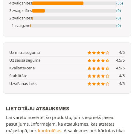
4 zvaigznītes
(36)
3 zvaigznītes
(9)
2 zvaigznītes
(0)
1 zvaigzne
(0)
Uz mitra seguma
4/5
Uz sausa seguma
4.5/5
Kvalitāte/cena
4.5/5
Stabilitāte
4/5
Uzsilšanas laiks
4/5
LIETOTĀJU ATSAUKSMES
Lai varētu novērtēt šo produktu, jums iepriekš jāveic
pasūtījums. Informējam, ka atsauksmes, kas atstātas
mājaslapā, tiek
kontrolētas
. Atsauksmes tiek kārtotas tikai