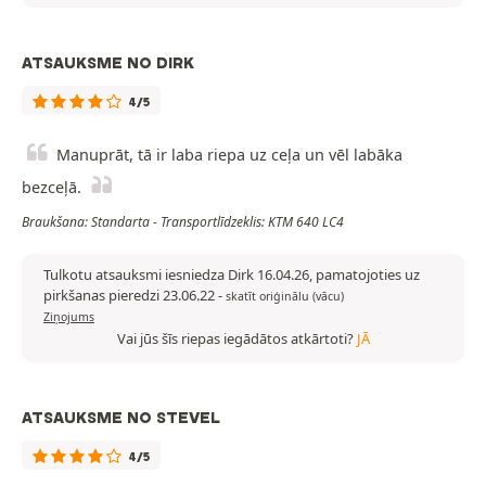
ATSAUKSME NO DIRK
4/5
Manuprāt, tā ir laba riepa uz ceļa un vēl labāka
bezceļā.
Braukšana: Standarta - Transportlīdzeklis: KTM 640 LC4
Tulkotu atsauksmi iesniedza Dirk 16.04.26, pamatojoties uz
pirkšanas pieredzi 23.06.22
-
skatīt oriģinālu (vācu)
Ziņojums
Vai jūs šīs riepas iegādātos atkārtoti?
JĀ
ATSAUKSME NO STEVEL
4/5