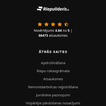
Novērtējums
4.84
no
5
|
66473
atsauksmes
ĀTRĀS SAITES
Apdrošināšana
Riepu rokasgrāmata
Atsauksmes
Remontdarbnīcas reģistrēšana
Juridiskie paziņojumi
Vispārējie pārdošanas nosacījumi