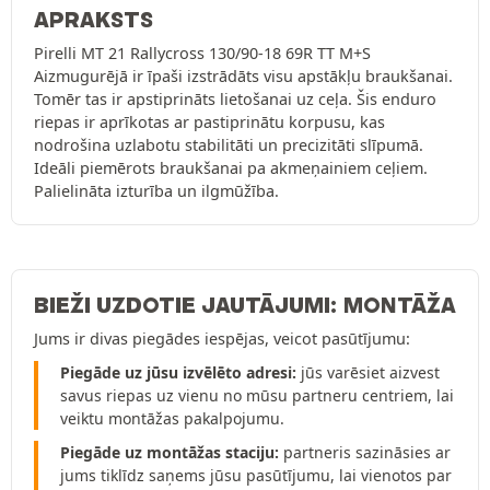
APRAKSTS
Pirelli MT 21 Rallycross 130/90-18 69R TT M+S
Aizmugurējā ir īpaši izstrādāts visu apstākļu braukšanai.
Tomēr tas ir apstiprināts lietošanai uz ceļa. Šis enduro
riepas ir aprīkotas ar pastiprinātu korpusu, kas
nodrošina uzlabotu stabilitāti un precizitāti slīpumā.
Ideāli piemērots braukšanai pa akmeņainiem ceļiem.
Palielināta izturība un ilgmūžība.
BIEŽI UZDOTIE JAUTĀJUMI: MONTĀŽA
Jums ir divas piegādes iespējas, veicot pasūtījumu:
Piegāde uz jūsu izvēlēto adresi:
jūs varēsiet aizvest
savus riepas uz vienu no mūsu partneru centriem, lai
veiktu montāžas pakalpojumu.
Piegāde uz montāžas staciju:
partneris sazināsies ar
jums tiklīdz saņems jūsu pasūtījumu, lai vienotos par