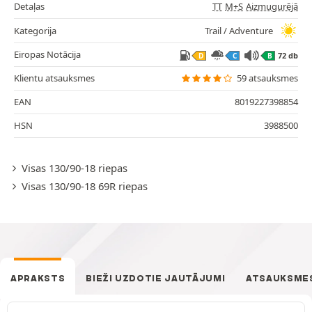
Detaļas
TT
M+S
Aizmugurējā
Kategorija
Trail / Adventure
Eiropas Notācija
72 db
D
C
B
Klientu atsauksmes
59 atsauksmes
EAN
8019227398854
HSN
3988500
Visas 130/90-18 riepas
Visas 130/90-18 69R riepas
APRAKSTS
BIEŽI UZDOTIE JAUTĀJUMI
ATSAUKSME