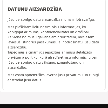
DATUNU AIZSARDZĪBA
Jūsu personīgo datu aizsardzība mums ir ļoti svarīga.
Mēs piešķiram lielu nozīmi visu informācijas, ko
kopīgojat ar mums, konfidencialitātei un drošībai.
Kā viena no mūsu galvenajām prioritātēm, mēs esam
ieviesuši stingrus pasākumus, lai nodrošinātu jūsu datu
aizsardzību.
Tāpēc mēs aicinām jūs iepazīties ar mūsu detalizēto
privātuma politiku
, kurā atradīsiet visu informāciju par
jūsu personīgo datu vākšanu, izmantošanu un
aizsardzību.
Mēs esam apņēmušies ievērot jūsu privātumu un rūpīgi
apstrādāt jūsu datus.