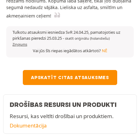
redzams nodilums. Kopumā laba saķere, tikai ļoti dubļainā
segumā nedaudz vājāka. Lieliska uz asfalta, smiltīm un
akmeņainiem ceļiem!
Tulkotu atsauksmi iesniedza SvR 24.04.25, pamatojoties uz
pirkšanas pieredzi 25.03.25
-
skatīt oriģinālu (holandiešu)
Ziņojums
Vai jūs šīs riepas iegādātos atkārtoti?
NĒ
APSKATĪT CITAS ATSAUKSMES
DROŠĪBAS RESURSI UN PRODUKTI
Resursi, kas veltīti drošībai un produktiem.
Dokumentācija