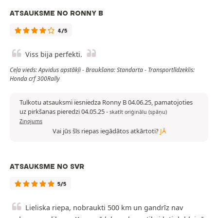
ATSAUKSME NO RONNY B
4/5
Viss bija perfekti.
Ceļa vieds: Apvidus apstākļi - Braukšana: Standarta - Transportlīdzeklis:
Honda crf 300Rally
Tulkotu atsauksmi iesniedza Ronny B 04.06.25, pamatojoties
uz pirkšanas pieredzi 04.05.25
-
skatīt oriģinālu (spāņu)
Ziņojums
Vai jūs šīs riepas iegādātos atkārtoti?
JĀ
ATSAUKSME NO SVR
5/5
Lieliska riepa, nobraukti 500 km un gandrīz nav