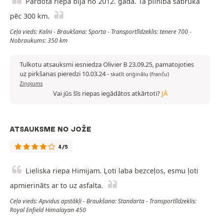
Pārdotā riepa bija no 2012. gada. Tā pilnībā sabruka
pēc 300 km.
Ceļa vieds: Kalni - Braukšana: Sporta - Transportlīdzeklis: tenere 700 -
Nobraukums: 350 km
Tulkotu atsauksmi iesniedza Olivier B 23.09.25, pamatojoties
uz pirkšanas pieredzi 10.03.24
-
skatīt oriģinālu (franču)
Ziņojums
Vai jūs šīs riepas iegādātos atkārtoti?
JĀ
ATSAUKSME NO JOŽE
4/5
Lieliska riepa Himijam. Ļoti laba bezceļos, esmu ļoti
apmierināts ar to uz asfalta.
Ceļa vieds: Apvidus apstākļi - Braukšana: Standarta - Transportlīdzeklis:
Royal Enfield Himalayan 450