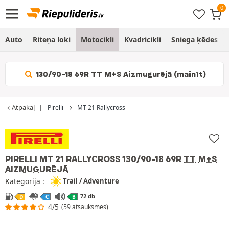
Auto
Riteņa loki
Motocikli
Kvadricikli
Sniega ķēdes
130/90-18 69R TT M+S Aizmugurējā (mainīt)
Atpakaļ
Pirelli
MT 21 Rallycross
PIRELLI MT 21 RALLYCROSS
130/90-18 69R
TT
M+S
AIZMUGURĒJĀ
Kategorija :
Trail / Adventure
72 db
D
C
B
4/5
(59 atsauksmes)