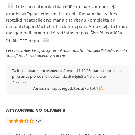
Līdz šim nobraukti tikai 600 km, pārsvarā bezceļā –
grants, vaļīgas/cietas smiltis, dubļi. Riepa neliek vilties.
Noteikti neatpaliek no mana cita riteņu komplekta ar
uzmontētajām Michelin Tracker riepām. Arī uz ceļa tā brauc
diezgan patīkami priekš radžotas riepas. Šīs vēl montēšu.
Ideāla TET riepa.
Ceļa vieds: Apvidus apstākļi - Braukšana: Sporta - Transportlīdzeklis: Honda
300 off road - Nobraukums: 600 km
Tulkotu atsauksmi iesniedza SteveL 11.12.25, pamatojoties uz
pirkšanas pieredzi 07.09.25
-
skatīt oriģinālu (holandiešu)
Ziņojums
Vai jūs šīs riepas iegādātos atkārtoti?
JĀ
ATSAUKSME NO OLIVIER B
3/5