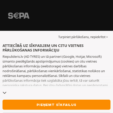
Turpiniet pārlūkošanu, nepiekrītot >
ATTIECĪBĀ UZ SĪKFAILIEM UN CITU VIETNES
PĀRLŪKOŠANAS INFORMĀCIJU
Riepulideris.lv (AD TYRES) un tā partneri (Google, Hotjar, Microsoft)
izmanto pieslēgšanās apstiprinājumus (cookies) un citu vietnes
pārlūkošanas informāciju (webstorage) vietnes darbības
nodrošināšanai, pārlūkošanas vienkāršošanai, statistikas nolūkos un
reklāmas kampaņu personalizēšanai. Sīkfaili un cita vietnes
pārlūkošanas informācija tiek uzglabāta jūsu ierīcē, tā var saturēt
personiska rakstura datus. Bez jūsu brīvprātīgi dotas un nepārprotami
paustas piekrišanas mēs neizvietojam nekādus sīkfailus vai citu vietnes
pārlūkošanas informāciju, izņemot to, kas nepieciešama vietnes
darbības nodrošināšanai. Mēs saglabājam jūsu izvēli 6 mēnešus ilgu
laiku periodu. Jūs varat jebkurā brīdī atsaukt savu piekrišanu, dodoties
PIEŅEMT SĪKFAILUS
uz lapu
Sīkfaili un cita vietnes pārlūkošanas informācija
. Jūs varat