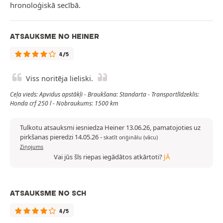
hronoloģiskā secībā.
ATSAUKSME NO HEINER
4/5
Viss noritēja lieliski.
Ceļa vieds: Apvidus apstākļi - Braukšana: Standarta - Transportlīdzeklis:
Honda crf 250 l - Nobraukums: 1500 km
Tulkotu atsauksmi iesniedza Heiner 13.06.26, pamatojoties uz
pirkšanas pieredzi 14.05.26
-
skatīt oriģinālu (vācu)
Ziņojums
Vai jūs šīs riepas iegādātos atkārtoti?
JĀ
ATSAUKSME NO SCH
4/5