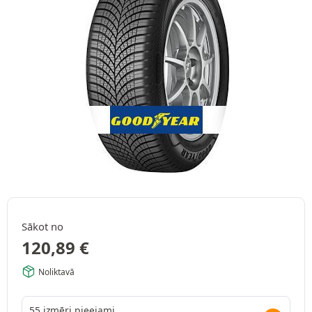
Sākot no
120,89
€
Noliktavā
55 izmēri pieejami