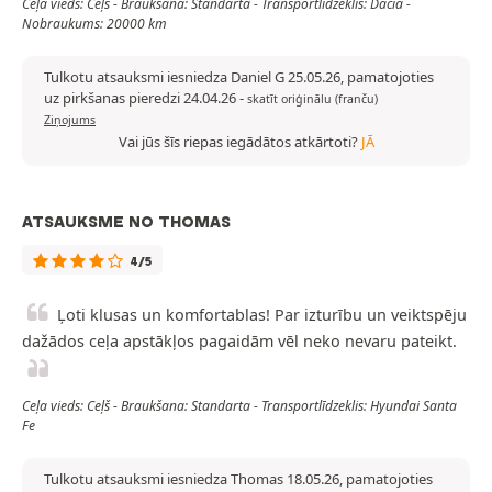
Ceļa vieds: Ceļš - Braukšana: Standarta - Transportlīdzeklis: Dacia -
Nobraukums: 20000 km
Tulkotu atsauksmi iesniedza Daniel G 25.05.26, pamatojoties
uz pirkšanas pieredzi 24.04.26
-
skatīt oriģinālu (franču)
Ziņojums
Vai jūs šīs riepas iegādātos atkārtoti?
JĀ
ATSAUKSME NO THOMAS
4/5
Ļoti klusas un komfortablas! Par izturību un veiktspēju
dažādos ceļa apstākļos pagaidām vēl neko nevaru pateikt.
Ceļa vieds: Ceļš - Braukšana: Standarta - Transportlīdzeklis: Hyundai Santa
Fe
Tulkotu atsauksmi iesniedza Thomas 18.05.26, pamatojoties