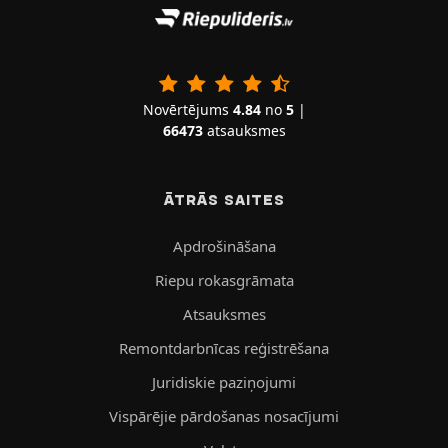
Novērtējums
4.84
no
5
|
66473
atsauksmes
ĀTRĀS SAITES
Apdrošināšana
Riepu rokasgrāmata
Atsauksmes
Remontdarbnīcas reģistrēšana
Juridiskie paziņojumi
Vispārējie pārdošanas nosacījumi