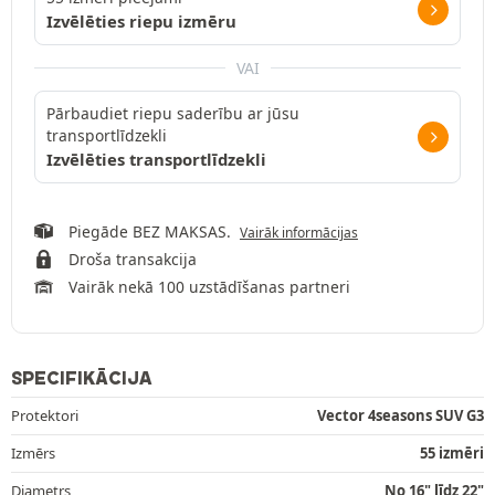
Izvēlēties riepu izmēru
VAI
Pārbaudiet riepu saderību ar jūsu
transportlīdzekli
Izvēlēties transportlīdzekli
Piegāde BEZ MAKSAS.
Vairāk informācijas
Droša transakcija
Vairāk nekā 100 uzstādīšanas partneri
SPECIFIKĀCIJA
Protektori
Vector 4seasons SUV G3
Izmērs
55 izmēri
Diametrs
No 16" līdz 22"