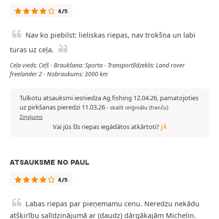
4/5
Nav ko piebilst: lieliskas riepas, nav trokšņa un labi
turas uz ceļa.
Ceļa vieds: Ceļš - Braukšana: Sporta - Transportlīdzeklis: Land rover
freelander 2 - Nobraukums: 3000 km
Tulkotu atsauksmi iesniedza Ag fishing 12.04.26, pamatojoties
uz pirkšanas pieredzi 11.03.26
-
skatīt oriģinālu (franču)
Ziņojums
Vai jūs šīs riepas iegādātos atkārtoti?
JĀ
ATSAUKSME NO PAUL
4/5
Labas riepas par pieņemamu cenu. Neredzu nekādu
atšķirību salīdzinājumā ar (daudz) dārgākajām Michelin.