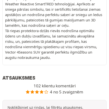
Weather Reactive SmartTRED tehnoloģijai. Aprīkots ar
sniega pārslas simbolu, tas ir sertificēts lietošanai ziemas
apstākļos un nodrošina perfektu saķeri ar sniegu un ledus
pārklājumu, pateicoties tā gumijas maisījumam un 3D
lamelēm, kas nodrošina saķeri ar ceļu.
Tā riepas protektora dziļās rievās nodrošina optimālu
ūdens un dubļu izvadīšanu, lai samazinātu akvaplāna
risku, un, pateicoties tā plakākajam profilam, kas
nodrošina vienmērīgu spiedienu uz visu riepas virsmu,
Vector 4Seasons SUV garantē perfektu ilgmūžību un
augstu nobraukuma jaudu.
ATSAUKSMES
102 klientu komentāri
4 no 5 zvaigznēm
Noklikšķiniet uz rindas, lai filtrētu atsauksmes.