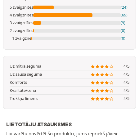
5 zvaigznītes
(24)
4 zvaigznītes
(69)
3 zvaigznītes
(9)
2 zvaigznītes
(0)
1 zvaigzne
(0)
Uz mitra seguma
4/5
Uz sausa seguma
4/5
Komforts
4/5
Kvalitāte/cena
4/5
Trokšņa līmenis
4/5
LIETOTĀJU ATSAUKSMES
Lai varētu novērtēt šo produktu, jums iepriekš jāveic