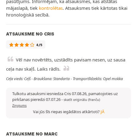
pasūtījums. Informējam, ka atsauksmes, kas atstātas
mājaslapā, tiek
kontrolētas
. Atsauksmes tiek kārtotas tikai
hronoloģiskā secībā.
ATSAUKSME NO CRIS
4/5
Vēl nav novērtēts, uzstādīts pavisam nesen, uz sausa
ceļa nav skaļš. Laiks rādīs.
Ceļa vieds: Ceļš - Braukšana: Standarta - Transportlīdzeklis: Opel mokka
Tulkotu atsauksmi iesniedza Cris 07.08.26, pamatojoties uz
pirkšanas pieredzi 07.07.26
-
skatīt oriģinālu (franču)
Ziņojums
Vai jūs šīs riepas iegādātos atkārtoti?
JĀ
ATSAUKSME NO MARC