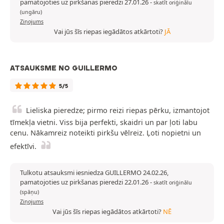
pamatojoties uz pirkšanas pieredzi 27.01.26
-
skatīt oriģinālu
(ungāru)
Ziņojums
Vai jūs šīs riepas iegādātos atkārtoti?
JĀ
ATSAUKSME NO GUILLERMO
5/5
Lieliska pieredze; pirmo reizi riepas pērku, izmantojot
tīmekļa vietni. Viss bija perfekti, skaidri un par ļoti labu
cenu. Nākamreiz noteikti pirkšu vēlreiz. Ļoti nopietni un
efektīvi.
Tulkotu atsauksmi iesniedza GUILLERMO 24.02.26,
pamatojoties uz pirkšanas pieredzi 22.01.26
-
skatīt oriģinālu
(spāņu)
Ziņojums
Vai jūs šīs riepas iegādātos atkārtoti?
NĒ