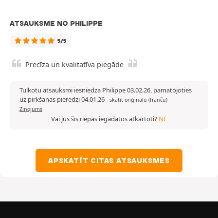
ATSAUKSME NO PHILIPPE
5/5
Precīza un kvalitatīva piegāde
Tulkotu atsauksmi iesniedza Philippe 03.02.26, pamatojoties
uz pirkšanas pieredzi 04.01.26
-
skatīt oriģinālu (franču)
Ziņojums
Vai jūs šīs riepas iegādātos atkārtoti?
NĒ
APSKATĪT CITAS ATSAUKSMES