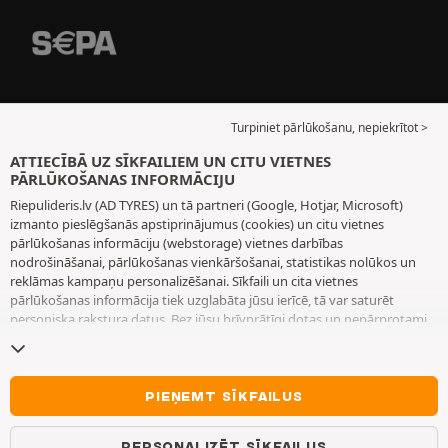
Turpiniet pārlūkošanu, nepiekrītot >
ATTIECĪBĀ UZ SĪKFAILIEM UN CITU VIETNES
PĀRLŪKOŠANAS INFORMĀCIJU
Riepulideris.lv (AD TYRES) un tā partneri (Google, Hotjar, Microsoft)
izmanto pieslēgšanās apstiprinājumus (cookies) un citu vietnes
pārlūkošanas informāciju (webstorage) vietnes darbības
nodrošināšanai, pārlūkošanas vienkāršošanai, statistikas nolūkos un
reklāmas kampaņu personalizēšanai. Sīkfaili un cita vietnes
pārlūkošanas informācija tiek uzglabāta jūsu ierīcē, tā var saturēt
personiska rakstura datus. Bez jūsu brīvprātīgi dotas un nepārprotami
paustas piekrišanas mēs neizvietojam nekādus sīkfailus vai citu vietnes
pārlūkošanas informāciju, izņemot to, kas nepieciešama vietnes
darbības nodrošināšanai. Mēs saglabājam jūsu izvēli 6 mēnešus ilgu
laiku periodu. Jūs varat jebkurā brīdī atsaukt savu piekrišanu, dodoties
PIEŅEMT SĪKFAILUS
uz lapu
Sīkfaili un cita vietnes pārlūkošanas informācija
. Jūs varat
izvēlēties turpināt pārlūkošanu bez piekrišanas sīkfailu un citas vietnes
PERSONALIZĒT SĪKFAILUS