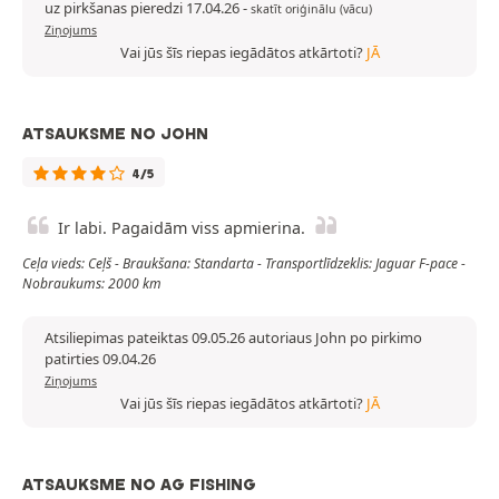
uz pirkšanas pieredzi 17.04.26
-
skatīt oriģinālu (vācu)
Ziņojums
Vai jūs šīs riepas iegādātos atkārtoti?
JĀ
ATSAUKSME NO JOHN
4/5
Ir labi. Pagaidām viss apmierina.
Ceļa vieds: Ceļš - Braukšana: Standarta - Transportlīdzeklis: Jaguar F-pace -
Nobraukums: 2000 km
Atsiliepimas pateiktas 09.05.26 autoriaus John po pirkimo
patirties 09.04.26
Ziņojums
Vai jūs šīs riepas iegādātos atkārtoti?
JĀ
ATSAUKSME NO AG FISHING