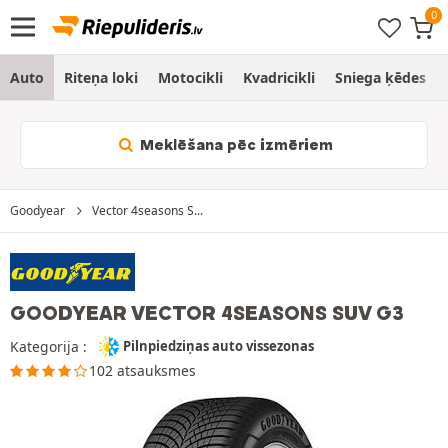
Auto
Riteņa loki
Motocikli
Kvadricikli
Sniega ķēdes
Meklēšana pēc izmēriem
Goodyear
Vector 4seasons S...
GOODYEAR VECTOR 4SEASONS SUV G3
Kategorija :
Pilnpiedziņas auto vissezonas
102 atsauksmes