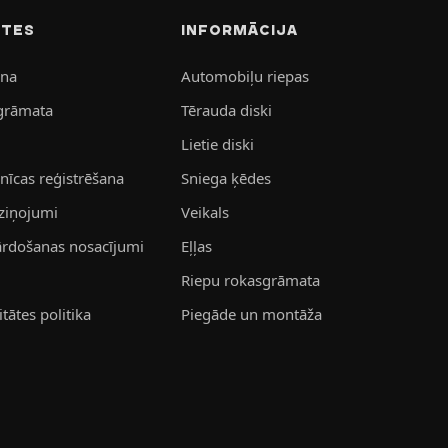
ITES
INFORMĀCIJA
ana
Automobiļu riepas
grāmata
Tērauda diski
Lietie diski
īcas reģistrēšana
Sniega ķēdes
aziņojumi
Veikals
pārdošanas nosacījumi
Eļļas
Riepu rokasgrāmata
tātes politika
Piegāde un montāža