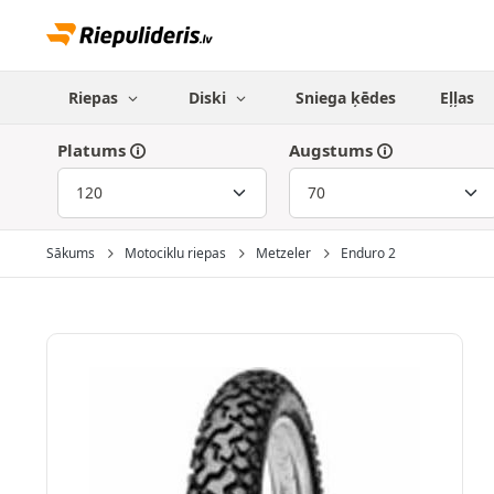
Riepas
Diski
Sniega ķēdes
Eļļas
Platums
Augstums
Sākums
Motociklu riepas
Metzeler
Enduro 2