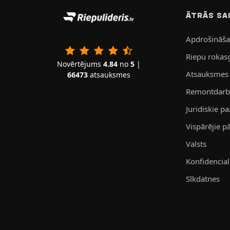
ĀTRĀS SA
Apdrošināš
Riepu rokas
Novērtējums
4.84
no
5
|
Atsauksmes
66473
atsauksmes
Remontdarbn
Juridiskie p
Vispārējie 
Valsts
Konfidenciali
Sīkdatnes