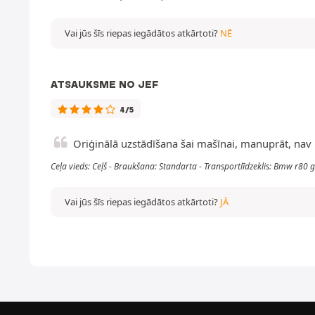
Vai jūs šīs riepas iegādātos atkārtoti?
NĒ
ATSAUKSME NO JEF
4/5
Oriģinālā uzstādīšana šai mašīnai, manuprāt, nav
Ceļa vieds: Ceļš - Braukšana: Standarta - Transportlīdzeklis: Bmw r8
Vai jūs šīs riepas iegādātos atkārtoti?
JĀ