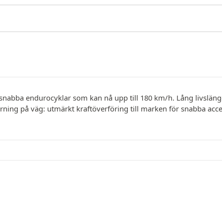
r snabba endurocyklar som kan nå upp till 180 km/h. Lång livslän
ning på väg: utmärkt kraftöverföring till marken för snabba acc