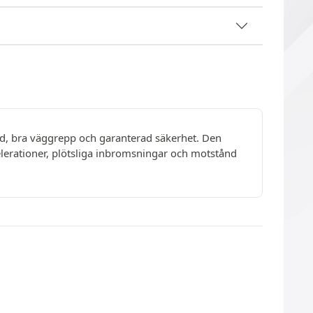
gd, bra väggrepp och garanterad säkerhet. Den
elerationer, plötsliga inbromsningar och motstånd