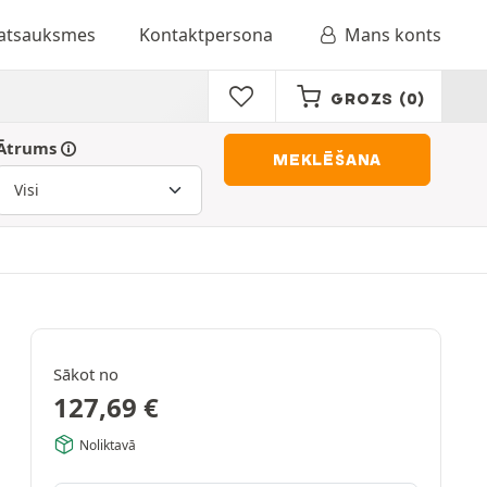
 atsauksmes
Kontaktpersona
Mans konts
GROZS
(0)
Ātrums
MEKLĒŠANA
Sākot no
127,69
€
Noliktavā