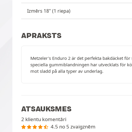
Izmērs 18" (1 riepa)
APRAKSTS
Metzeler's Enduro 2 är det perfekta bakdäcket fö
speciella gummiblandningen har utvecklats för kör
mot sladd på alla typer av underlag.
ATSAUKSMES
2 klientu komentāri
4.5 no 5 zvaigznēm