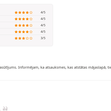
4/5
4/5
4/5
4/5
3/5
pasūtījums. Informējam, ka atsauksmes, kas atstātas mājaslapā, t
.