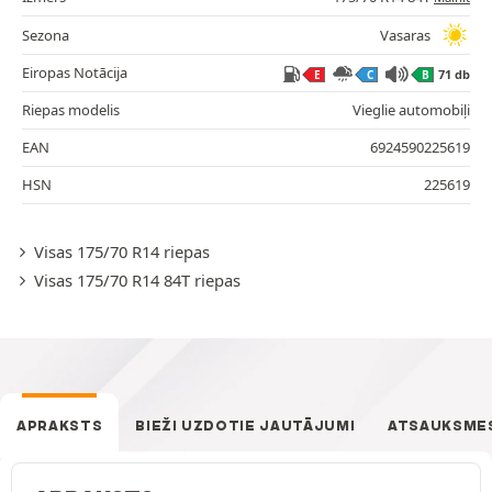
Sezona
Vasaras
Eiropas Notācija
71 db
E
C
B
Riepas modelis
Vieglie automobiļi
EAN
6924590225619
HSN
225619
Visas 175/70 R14 riepas
Visas 175/70 R14 84T riepas
APRAKSTS
BIEŽI UZDOTIE JAUTĀJUMI
ATSAUKSME