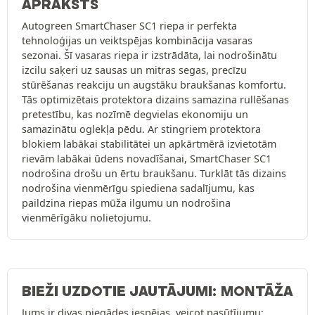
APRAKSTS
Autogreen SmartChaser SC1 riepa ir perfekta
tehnoloģijas un veiktspējas kombinācija vasaras
sezonai. Šī vasaras riepa ir izstrādāta, lai nodrošinātu
izcilu saķeri uz sausas un mitras segas, precīzu
stūrēšanas reakciju un augstāku braukšanas komfortu.
Tās optimizētais protektora dizains samazina rullēšanas
pretestību, kas nozīmē degvielas ekonomiju un
samazinātu oglekļa pēdu. Ar stingriem protektora
blokiem labākai stabilitātei un apkārtmērā izvietotām
rievām labākai ūdens novadīšanai, SmartChaser SC1
nodrošina drošu un ērtu braukšanu. Turklāt tās dizains
nodrošina vienmērīgu spiediena sadalījumu, kas
paildzina riepas mūža ilgumu un nodrošina
vienmērīgāku nolietojumu.
BIEŽI UZDOTIE JAUTĀJUMI: MONTĀŽA
Jums ir divas piegādes iespējas, veicot pasūtījumu: