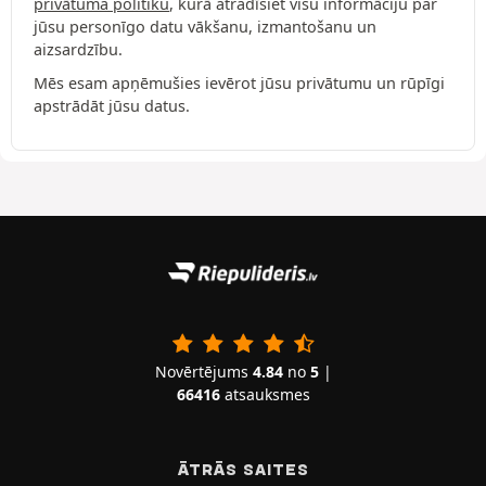
privātuma politiku
, kurā atradīsiet visu informāciju par
jūsu personīgo datu vākšanu, izmantošanu un
aizsardzību.
Mēs esam apņēmušies ievērot jūsu privātumu un rūpīgi
apstrādāt jūsu datus.
Novērtējums
4.84
no
5
|
66416
atsauksmes
ĀTRĀS SAITES