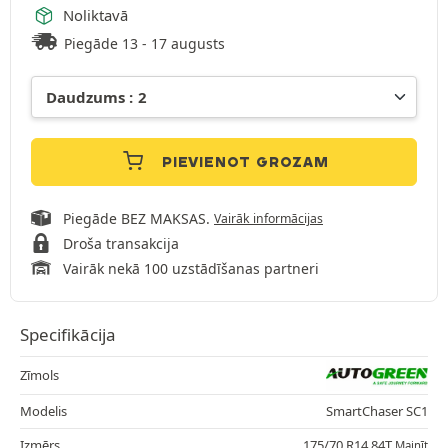
Noliktavā
Piegāde 13 - 17 augusts
PIEVIENOT GROZAM
Piegāde BEZ MAKSAS.
Vairāk informācijas
Droša transakcija
Vairāk nekā 100 uzstādīšanas partneri
Specifikācija
Zīmols
Modelis
SmartChaser SC1
Izmērs
175/70 R14 84T
Mainīt