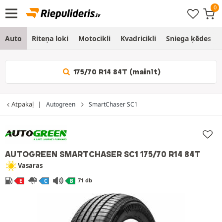
Auto
Riteņa loki
Motocikli
Kvadricikli
Sniega ķēdes
175/70 R14 84T (mainīt)
Atpakaļ
Autogreen
SmartChaser SC1
AUTOGREEN SMARTCHASER SC1
175/70 R14 84T
Vasaras
71 db
E
C
B