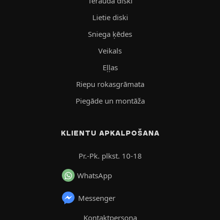
Tērauda diski
Lietie diski
Sniega ķēdes
Veikals
Eļļas
Riepu rokasgrāmata
Piegāde un montāža
KLIENTU APKALPOŠANA
Pr.-Pk. plkst. 10-18
WhatsApp
Messenger
Kontaktpersona