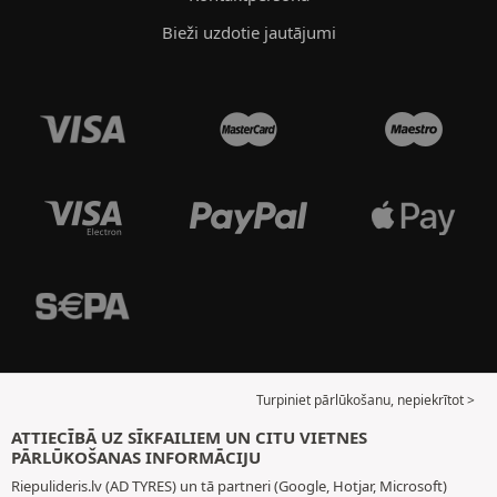
Bieži uzdotie jautājumi
Turpiniet pārlūkošanu, nepiekrītot >
ATTIECĪBĀ UZ SĪKFAILIEM UN CITU VIETNES
PĀRLŪKOŠANAS INFORMĀCIJU
Riepulideris.lv (AD TYRES) un tā partneri (Google, Hotjar, Microsoft)