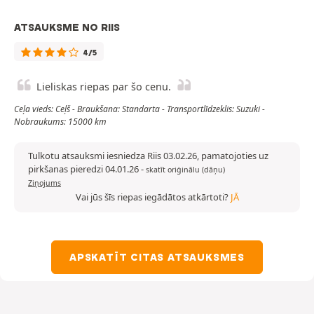
ATSAUKSME NO RIIS
4/5
Lieliskas riepas par šo cenu.
Ceļa vieds: Ceļš - Braukšana: Standarta - Transportlīdzeklis: Suzuki -
Nobraukums: 15000 km
Tulkotu atsauksmi iesniedza Riis 03.02.26, pamatojoties uz
pirkšanas pieredzi 04.01.26
-
skatīt oriģinālu (dāņu)
Ziņojums
Vai jūs šīs riepas iegādātos atkārtoti?
JĀ
APSKATĪT CITAS ATSAUKSMES