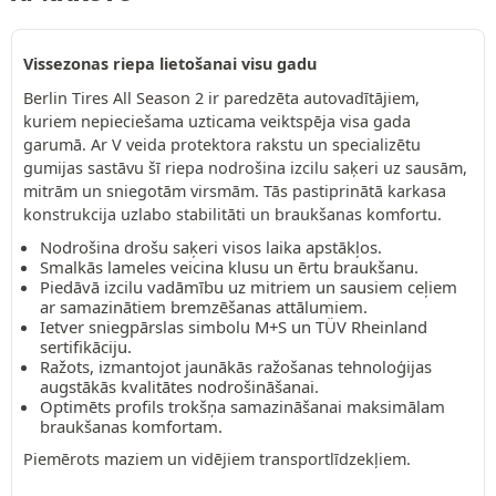
Vissezonas riepa lietošanai visu gadu
Berlin Tires All Season 2 ir paredzēta autovadītājiem,
kuriem nepieciešama uzticama veiktspēja visa gada
garumā. Ar V veida protektora rakstu un specializētu
gumijas sastāvu šī riepa nodrošina izcilu saķeri uz sausām,
mitrām un sniegotām virsmām. Tās pastiprinātā karkasa
konstrukcija uzlabo stabilitāti un braukšanas komfortu.
Nodrošina drošu saķeri visos laika apstākļos.
Smalkās lameles veicina klusu un ērtu braukšanu.
Piedāvā izcilu vadāmību uz mitriem un sausiem ceļiem
ar samazinātiem bremzēšanas attālumiem.
Ietver sniegpārslas simbolu M+S un TÜV Rheinland
sertifikāciju.
Ražots, izmantojot jaunākās ražošanas tehnoloģijas
augstākās kvalitātes nodrošināšanai.
Optimēts profils trokšņa samazināšanai maksimālam
braukšanas komfortam.
Piemērots maziem un vidējiem transportlīdzekļiem.