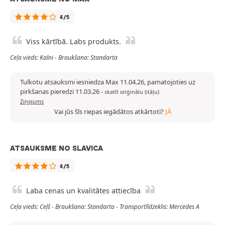
4/5
Viss kārtībā. Labs produkts.
Ceļa vieds: Kalni - Braukšana: Standarta
Tulkotu atsauksmi iesniedza Max 11.04.26, pamatojoties uz
pirkšanas pieredzi 11.03.26
-
skatīt oriģinālu (itāļu)
Ziņojums
Vai jūs šīs riepas iegādātos atkārtoti?
JĀ
ATSAUKSME NO SLAVICA
4/5
Laba cenas un kvalitātes attiecība
Ceļa vieds: Ceļš - Braukšana: Standarta - Transportlīdzeklis: Mercedes A