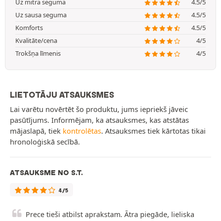
Uz mitra seguma
4.5/5
Uz sausa seguma
4.5/5
Komforts
4.5/5
Kvalitāte/cena
4/5
Trokšņa līmenis
4/5
LIETOTĀJU ATSAUKSMES
Lai varētu novērtēt šo produktu, jums iepriekš jāveic
pasūtījums. Informējam, ka atsauksmes, kas atstātas
mājaslapā, tiek
kontrolētas
. Atsauksmes tiek kārtotas tikai
hronoloģiskā secībā.
ATSAUKSME NO S.T.
4/5
Prece tieši atbilst aprakstam. Ātra piegāde, lieliska