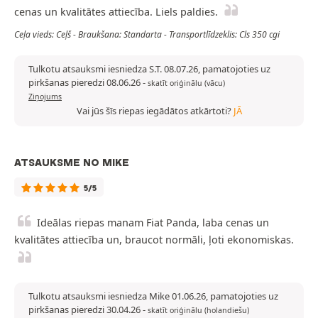
cenas un kvalitātes attiecība. Liels paldies.
Ceļa vieds: Ceļš - Braukšana: Standarta - Transportlīdzeklis: Cls 350 cgi
Tulkotu atsauksmi iesniedza S.T. 08.07.26, pamatojoties uz
pirkšanas pieredzi 08.06.26
-
skatīt oriģinālu (vācu)
Ziņojums
Vai jūs šīs riepas iegādātos atkārtoti?
JĀ
ATSAUKSME NO MIKE
5/5
Ideālas riepas manam Fiat Panda, laba cenas un
kvalitātes attiecība un, braucot normāli, ļoti ekonomiskas.
Tulkotu atsauksmi iesniedza Mike 01.06.26, pamatojoties uz
pirkšanas pieredzi 30.04.26
-
skatīt oriģinālu (holandiešu)