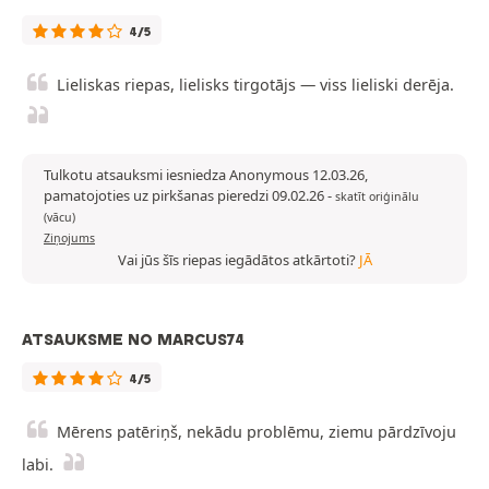
4/5
Lieliskas riepas, lielisks tirgotājs — viss lieliski derēja.
Tulkotu atsauksmi iesniedza Anonymous 12.03.26,
pamatojoties uz pirkšanas pieredzi 09.02.26
-
skatīt oriģinālu
(vācu)
Ziņojums
Vai jūs šīs riepas iegādātos atkārtoti?
JĀ
ATSAUKSME NO MARCUS74
4/5
Mērens patēriņš, nekādu problēmu, ziemu pārdzīvoju
labi.