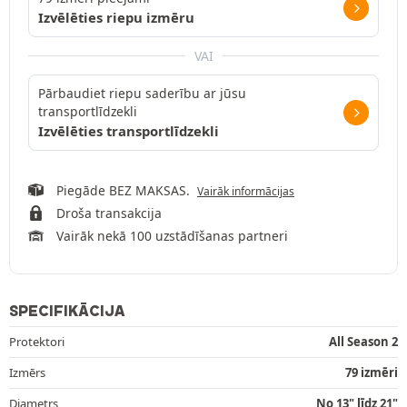
Izvēlēties riepu izmēru
VAI
Pārbaudiet riepu saderību ar jūsu
transportlīdzekli
Izvēlēties transportlīdzekli
Piegāde BEZ MAKSAS.
Vairāk informācijas
Droša transakcija
Vairāk nekā 100 uzstādīšanas partneri
SPECIFIKĀCIJA
Protektori
All Season 2
Izmērs
79 izmēri
Diametrs
No 13" līdz 21"