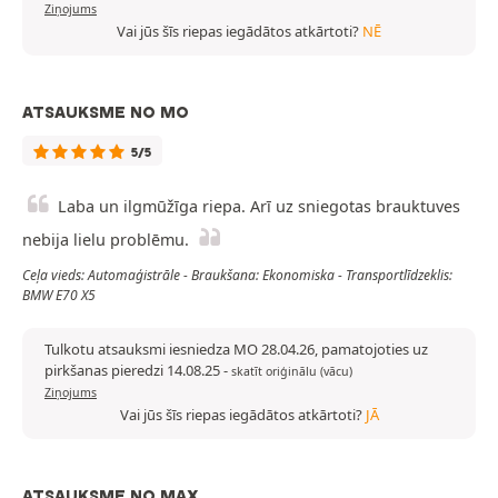
Ziņojums
Vai jūs šīs riepas iegādātos atkārtoti?
NĒ
ATSAUKSME NO MO
5/5
Laba un ilgmūžīga riepa. Arī uz sniegotas brauktuves
nebija lielu problēmu.
Ceļa vieds: Automaģistrāle - Braukšana: Ekonomiska - Transportlīdzeklis:
BMW E70 X5
Tulkotu atsauksmi iesniedza MO 28.04.26, pamatojoties uz
pirkšanas pieredzi 14.08.25
-
skatīt oriģinālu (vācu)
Ziņojums
Vai jūs šīs riepas iegādātos atkārtoti?
JĀ
ATSAUKSME NO MAX