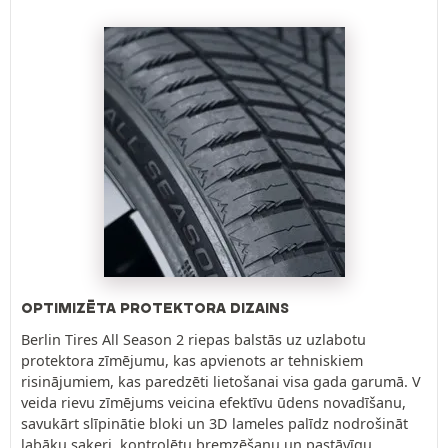
OPTIMIZĒTA PROTEKTORA DIZAINS
Berlin Tires All Season 2 riepas balstās uz uzlabotu
protektora zīmējumu, kas apvienots ar tehniskiem
risinājumiem, kas paredzēti lietošanai visa gada garumā. V
veida rievu zīmējums veicina efektīvu ūdens novadīšanu,
savukārt slīpinātie bloki un 3D lameles palīdz nodrošināt
labāku saķeri, kontrolētu bremzēšanu un pastāvīgu