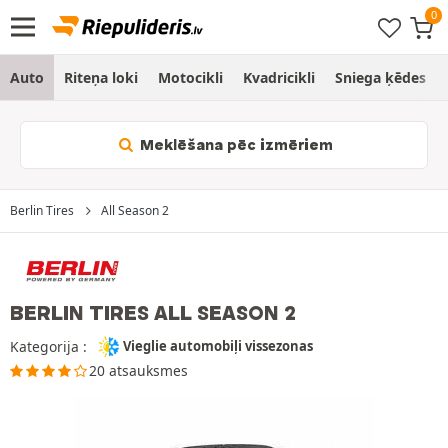
Auto
Riteņa loki
Motocikli
Kvadricikli
Sniega ķēdes
Meklēšana pēc izmēriem
Berlin Tires
All Season 2
BERLIN TIRES ALL SEASON 2
Kategorija :
Vieglie automobiļi vissezonas
20 atsauksmes