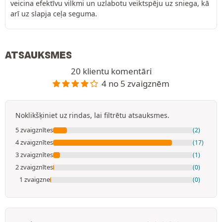
veicina efektīvu vilkmi un uzlabotu veiktspēju uz sniega, kā
arī uz slapja ceļa seguma.
ATSAUKSMES
20 klientu komentāri
4 no 5 zvaigznēm
Noklikšķiniet uz rindas, lai filtrētu atsauksmes.
5 zvaigznītes
(2)
4 zvaigznītes
(17)
3 zvaigznītes
(1)
2 zvaigznītes
(0)
1 zvaigzne
(0)