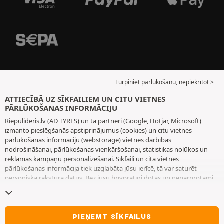
Turpiniet pārlūkošanu, nepiekrītot >
ATTIECĪBĀ UZ SĪKFAILIEM UN CITU VIETNES
PĀRLŪKOŠANAS INFORMĀCIJU
Riepulideris.lv (AD TYRES) un tā partneri (Google, Hotjar, Microsoft)
izmanto pieslēgšanās apstiprinājumus (cookies) un citu vietnes
pārlūkošanas informāciju (webstorage) vietnes darbības
nodrošināšanai, pārlūkošanas vienkāršošanai, statistikas nolūkos un
reklāmas kampaņu personalizēšanai. Sīkfaili un cita vietnes
pārlūkošanas informācija tiek uzglabāta jūsu ierīcē, tā var saturēt
personiska rakstura datus. Bez jūsu brīvprātīgi dotas un nepārprotami
paustas piekrišanas mēs neizvietojam nekādus sīkfailus vai citu vietnes
pārlūkošanas informāciju, izņemot to, kas nepieciešama vietnes
darbības nodrošināšanai. Mēs saglabājam jūsu izvēli 6 mēnešus ilgu
laiku periodu. Jūs varat jebkurā brīdī atsaukt savu piekrišanu, dodoties
PIEŅEMT SĪKFAILUS