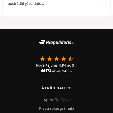
apstrādāt jūsu datus.
Novērtējums
4.84
no
5
|
66473
atsauksmes
ĀTRĀS SAITES
Apdrošināšana
Riepu rokasgrāmata