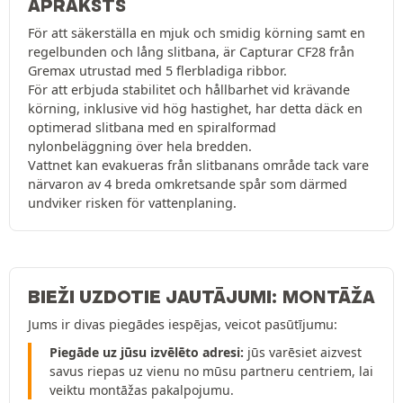
APRAKSTS
För att säkerställa en mjuk och smidig körning samt en
regelbunden och lång slitbana, är Capturar CF28 från
Gremax utrustad med 5 flerbladiga ribbor.
För att erbjuda stabilitet och hållbarhet vid krävande
körning, inklusive vid hög hastighet, har detta däck en
optimerad slitbana med en spiralformad
nylonbeläggning över hela bredden.
Vattnet kan evakueras från slitbanans område tack vare
närvaron av 4 breda omkretsande spår som därmed
undviker risken för vattenplaning.
BIEŽI UZDOTIE JAUTĀJUMI: MONTĀŽA
Jums ir divas piegādes iespējas, veicot pasūtījumu:
Piegāde uz jūsu izvēlēto adresi:
jūs varēsiet aizvest
savus riepas uz vienu no mūsu partneru centriem, lai
veiktu montāžas pakalpojumu.