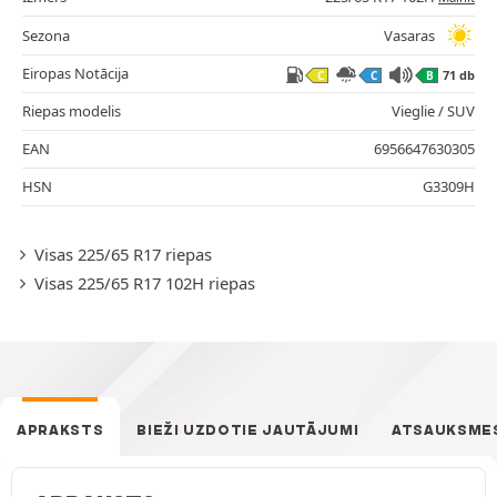
Sezona
Vasaras
Eiropas Notācija
71 db
C
C
B
Riepas modelis
Vieglie / SUV
EAN
6956647630305
HSN
G3309H
Visas 225/65 R17 riepas
Visas 225/65 R17 102H riepas
APRAKSTS
BIEŽI UZDOTIE JAUTĀJUMI
ATSAUKSME