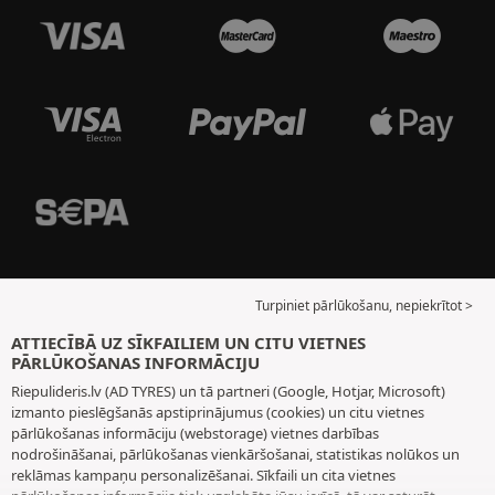
Turpiniet pārlūkošanu, nepiekrītot >
ATTIECĪBĀ UZ SĪKFAILIEM UN CITU VIETNES
PĀRLŪKOŠANAS INFORMĀCIJU
Riepulideris.lv (AD TYRES) un tā partneri (Google, Hotjar, Microsoft)
izmanto pieslēgšanās apstiprinājumus (cookies) un citu vietnes
pārlūkošanas informāciju (webstorage) vietnes darbības
nodrošināšanai, pārlūkošanas vienkāršošanai, statistikas nolūkos un
reklāmas kampaņu personalizēšanai. Sīkfaili un cita vietnes