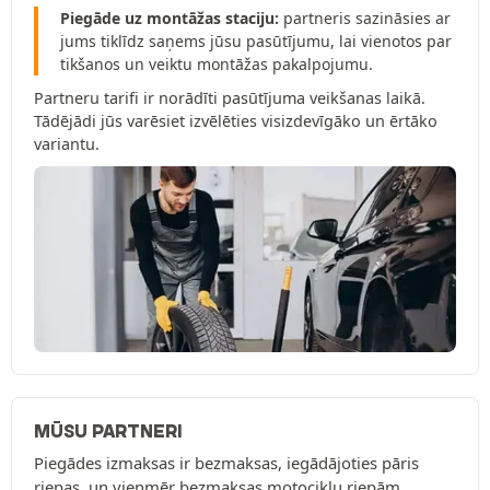
Piegāde uz montāžas staciju:
partneris sazināsies ar
jums tiklīdz saņems jūsu pasūtījumu, lai vienotos par
tikšanos un veiktu montāžas pakalpojumu.
Partneru tarifi ir norādīti pasūtījuma veikšanas laikā.
Tādējādi jūs varēsiet izvēlēties visizdevīgāko un ērtāko
variantu.
MŪSU PARTNERI
Piegādes izmaksas ir bezmaksas, iegādājoties pāris
riepas, un vienmēr bezmaksas motociklu riepām.