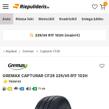
Auto
Riteņa loki
Motocikli
Kvadricikli
Sniega ķēdes
225/65 R17 102H (mainīt)
Atpakaļ
Gremax
Capturar CF28
GREMAX CAPTURAR CF28
225/65 R17 102H
Vasaras
71 db
C
C
B