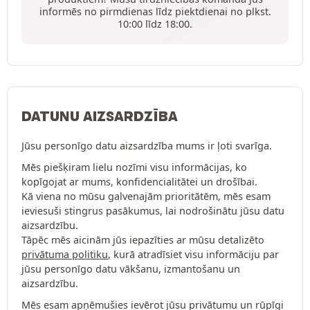
informēs no pirmdienas līdz piektdienai no plkst.
10:00 līdz 18:00.
DATUNU AIZSARDZĪBA
Jūsu personīgo datu aizsardzība mums ir ļoti svarīga.
Mēs piešķiram lielu nozīmi visu informācijas, ko
kopīgojat ar mums, konfidencialitātei un drošībai.
Kā viena no mūsu galvenajām prioritātēm, mēs esam
ieviesuši stingrus pasākumus, lai nodrošinātu jūsu datu
aizsardzību.
Tāpēc mēs aicinām jūs iepazīties ar mūsu detalizēto
privātuma politiku
, kurā atradīsiet visu informāciju par
jūsu personīgo datu vākšanu, izmantošanu un
aizsardzību.
Mēs esam apņēmušies ievērot jūsu privātumu un rūpīgi