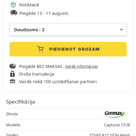
Noliktavā
Piegāde 13 - 17 augusts
PIEVIENOT GROZAM
Piegāde BEZ MAKSAS.
Vairāk informācijas
Droša transakcija
Vairāk nekā 100 uzstādīšanas partneri
Specifikācija
Zīmols
Modelis
Capturar CF28
Izmērs
225/65 R17 102H
Mainīt