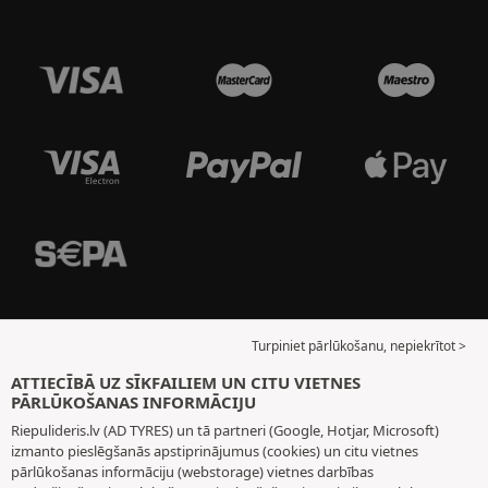
Turpiniet pārlūkošanu, nepiekrītot >
ATTIECĪBĀ UZ SĪKFAILIEM UN CITU VIETNES
PĀRLŪKOŠANAS INFORMĀCIJU
Riepulideris.lv (AD TYRES) un tā partneri (Google, Hotjar, Microsoft)
izmanto pieslēgšanās apstiprinājumus (cookies) un citu vietnes
pārlūkošanas informāciju (webstorage) vietnes darbības