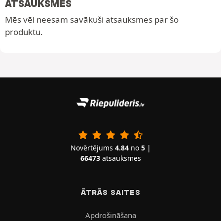
ATSAUKSMES
Mēs vēl neesam savākuši atsauksmes par šo
produktu.
Novērtējums
4.84
no
5
|
66473
atsauksmes
ĀTRĀS SAITES
Apdrošināšana