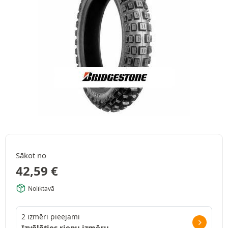
Sākot no
42,59
€
Noliktavā
2 izmēri pieejami
Izvēlēties riepu izmēru