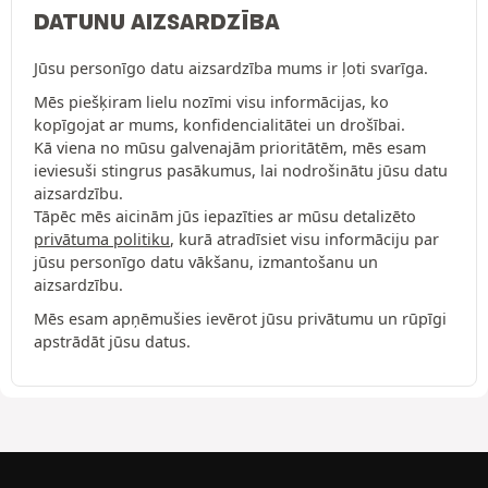
DATUNU AIZSARDZĪBA
Jūsu personīgo datu aizsardzība mums ir ļoti svarīga.
Mēs piešķiram lielu nozīmi visu informācijas, ko
kopīgojat ar mums, konfidencialitātei un drošībai.
Kā viena no mūsu galvenajām prioritātēm, mēs esam
ieviesuši stingrus pasākumus, lai nodrošinātu jūsu datu
aizsardzību.
Tāpēc mēs aicinām jūs iepazīties ar mūsu detalizēto
privātuma politiku
, kurā atradīsiet visu informāciju par
jūsu personīgo datu vākšanu, izmantošanu un
aizsardzību.
Mēs esam apņēmušies ievērot jūsu privātumu un rūpīgi
apstrādāt jūsu datus.