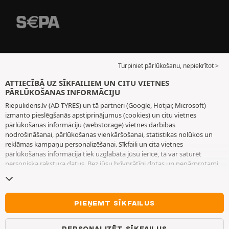
Turpiniet pārlūkošanu, nepiekrītot >
ATTIECĪBĀ UZ SĪKFAILIEM UN CITU VIETNES
PĀRLŪKOŠANAS INFORMĀCIJU
Riepulideris.lv (AD TYRES) un tā partneri (Google, Hotjar, Microsoft)
izmanto pieslēgšanās apstiprinājumus (cookies) un citu vietnes
pārlūkošanas informāciju (webstorage) vietnes darbības
nodrošināšanai, pārlūkošanas vienkāršošanai, statistikas nolūkos un
reklāmas kampaņu personalizēšanai. Sīkfaili un cita vietnes
pārlūkošanas informācija tiek uzglabāta jūsu ierīcē, tā var saturēt
personiska rakstura datus. Bez jūsu brīvprātīgi dotas un nepārprotami
paustas piekrišanas mēs neizvietojam nekādus sīkfailus vai citu vietnes
pārlūkošanas informāciju, izņemot to, kas nepieciešama vietnes
darbības nodrošināšanai. Mēs saglabājam jūsu izvēli 6 mēnešus ilgu
laiku periodu. Jūs varat jebkurā brīdī atsaukt savu piekrišanu, dodoties
PIEŅEMT SĪKFAILUS
uz lapu
Sīkfaili un cita vietnes pārlūkošanas informācija
. Jūs varat
izvēlēties turpināt pārlūkošanu bez piekrišanas sīkfailu un citas vietnes
PERSONALIZĒT SĪKFAILUS