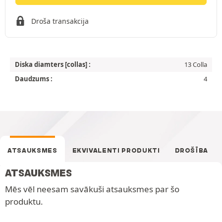
Droša transakcija
Diska diamters [collas] :
13 Colla
Daudzums :
4
ATSAUKSMES
EKVIVALENTI PRODUKTI
DROŠĪBA
ATSAUKSMES
Mēs vēl neesam savākuši atsauksmes par šo
produktu.