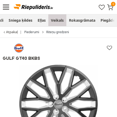
li
Sniega ķēdes
Eļļas
Veikals
Rokasgrāmata
Piegāde
Atpakaļ
Piederumi
Riteņu gredzeni
GULF GT40 BKBS