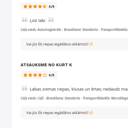
4/5
Ļoti labi
Ceļa vieds: Automaģistrāle - Braukšana: Standarta - Transportlīdzekl
Vai jūs šīs riepas iegādātos atkārtoti?
JĀ
ATSAUKSME NO KURT K
4/5
Labas ziemas riepas, klusas un ērtas; nedaudz mazā
Ceļa vieds: Ceļš - Braukšana: Standarta - Transportlīdzeklis: Murciél
Vai jūs šīs riepas iegādātos atkārtoti?
JĀ