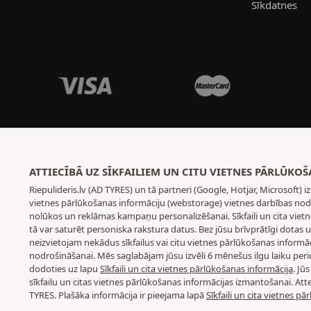
Sīkdatnes
ATTIECĪBĀ UZ SĪKFAILIEM UN CITU VIETNES PĀRLŪKO
Riepulideris.lv (AD TYRES) un tā partneri (Google, Hotjar, Microsoft)
vietnes pārlūkošanas informāciju (webstorage) vietnes darbības nodr
nolūkos un reklāmas kampaņu personalizēšanai. Sīkfaili un cita vietne
tā var saturēt personiska rakstura datus. Bez jūsu brīvprātīgi dota
neizvietojam nekādus sīkfailus vai citu vietnes pārlūkošanas informā
nodrošināšanai. Mēs saglabājam jūsu izvēli 6 mēnešus ilgu laiku perio
dodoties uz lapu
Sīkfaili un cita vietnes pārlūkošanas informācija
. Jū
sīkfailu un citas vietnes pārlūkošanas informācijas izmantošanai. A
TYRES. Plašāka informācija ir pieejama lapā
Sīkfaili un cita vietnes p