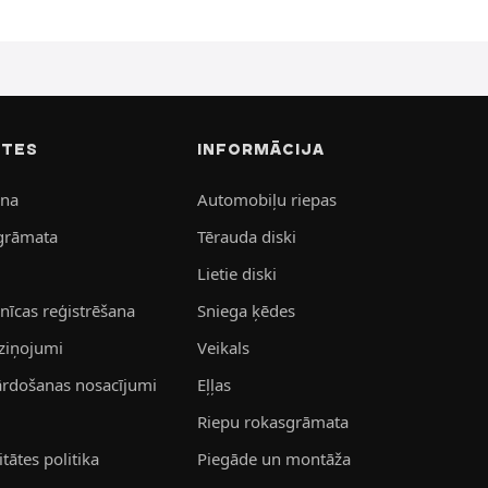
ITES
INFORMĀCIJA
ana
Automobiļu riepas
grāmata
Tērauda diski
Lietie diski
īcas reģistrēšana
Sniega ķēdes
aziņojumi
Veikals
pārdošanas nosacījumi
Eļļas
Riepu rokasgrāmata
tātes politika
Piegāde un montāža