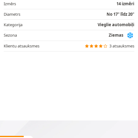
Izmērs
14 izmēri
Diametrs
No 17" līdz 20"
Kategorija
Vieglie automobiļi
Sezona
Ziemas
Klientu atsauksmes
3 atsauksmes