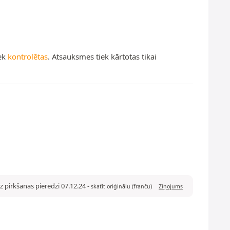
iek
kontrolētas
. Atsauksmes tiek kārtotas tikai
z pirkšanas pieredzi 07.12.24
-
skatīt oriģinālu (franču)
Ziņojums