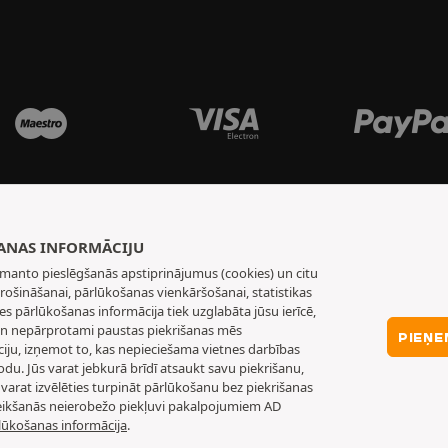
ŠANAS INFORMĀCIJU
 izmanto pieslēgšanās apstiprinājumus (cookies) un citu
ošināšanai, pārlūkošanas vienkāršošanai, statistikas
s pārlūkošanas informācija tiek uzglabāta jūsu ierīcē,
s un nepārprotami paustas piekrišanas mēs
PIEŅE
ciju, izņemot to, kas nepieciešama vietnes darbības
du. Jūs varat jebkurā brīdī atsaukt savu piekrišanu,
s varat izvēlēties turpināt pārlūkošanu bez piekrišanas
tteikšanās neierobežo piekļuvi pakalpojumiem AD
ārlūkošanas informācija
.