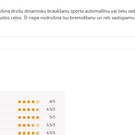
ošina drošu dinamisku braukšanu sporta automašīnu vai lielu seda
gotos ceļos. Šī riepa nodrošina īsu bremzēšanu un reti sastopamu 
4/5
4.5/5
5/5
3.5/5
4.5/5