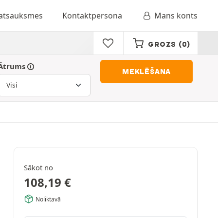
 atsauksmes
Kontaktpersona
Mans konts
GROZS
(0)
Ātrums
MEKLĒŠANA
Sākot no
108,19
€
Noliktavā