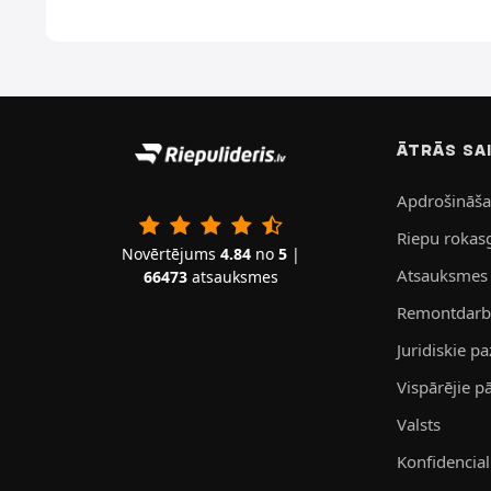
ĀTRĀS SA
Apdrošināš
Riepu rokas
Novērtējums
4.84
no
5
|
Atsauksmes
66473
atsauksmes
Remontdarbn
Juridiskie p
Vispārējie 
Valsts
Konfidenciali