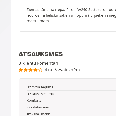
Ziemas tūrisma riepa, Pirelli W240 Sottozero nodr
nodrošina lielisku saķeri un optimālu pieķeri snie
maisījumam.
ATSAUKSMES
3 klientu komentāri
4 no 5 zvaigznēm
Uz mitra seguma
Uz sausa seguma
Komforts
Kvalitāte/cena
Trokšņa līmenis