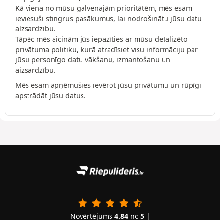
Kā viena no mūsu galvenajām prioritātēm, mēs esam
ieviesuši stingrus pasākumus, lai nodrošinātu jūsu datu
aizsardzību.
Tāpēc mēs aicinām jūs iepazīties ar mūsu detalizēto
privātuma politiku
, kurā atradīsiet visu informāciju par
jūsu personīgo datu vākšanu, izmantošanu un
aizsardzību.
Mēs esam apņēmušies ievērot jūsu privātumu un rūpīgi
apstrādāt jūsu datus.
Novērtējums
4.84
no
5
|