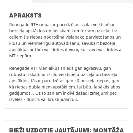
APRAKSTS
Renegade RT+ riepas ir paredzētas izcilai veiktspējai
bezceļa apstākļos un lieliskam komfortam uz ceļa. Uz
ceļiem šīs riepas nodrošina vislabāko pārvietošanos un
klusu un vienmērīgu autovadīšanu, savukārt bezceļa
apstākļos ar tām var doties it visur, kur vien var doties ar
MT riepām.
Renegade RT+ vienlaikus sniedz gan agresīvu, gan
robustu izskatu ar izcilu veiktspēju uz ceļa un bezceļa
apstākļos; tās ir paredzētas gan kā bezceļa riepas, gan
kā riepas dubļainiem apstākļiem, lai būtu labākās abos
gadījumos. . Uz to sāniem ir divi dažādi zīmējumi pēc
izvēles - duncis vai krustiņi/virzuļi.
BIEŽI UZDOTIE JAUTĀJUMI: MONTĀŽA