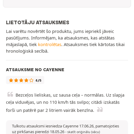
LIETOTĀJU ATSAUKSMES
Lai varētu novērtēt šo produktu, jums iepriekš jāveic
pasūtījums. Informējam, ka atsauksmes, kas atstātas
mājaslapā, tiek
kontrolētas
. Atsauksmes tiek kārtotas tikai
hronoloģiskā secībā.
ATSAUKSME NO CAYENNE
4/5
Bezceļos lieliskas, uz sausa ceļa – normālas. Uz slapja
ceļa viduvējas, un no 110 km/h tās svilpo; citādi izskatās
forši un patērē par 2 litriem vairāk benzīna.
Tulkotu atsauksmi iesniedza Cayenne 17.06.26, pamatojoties
uz pirkšanas pieredzi 18.05.26
-
skatīt oriģinālu (vācu)