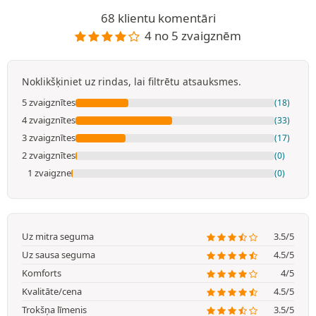
68 klientu komentāri
4 no 5 zvaigznēm
Noklikšķiniet uz rindas, lai filtrētu atsauksmes.
5 zvaigznītes
(18)
4 zvaigznītes
(33)
3 zvaigznītes
(17)
2 zvaigznītes
(0)
1 zvaigzne
(0)
Uz mitra seguma
3.5/5
Uz sausa seguma
4.5/5
Komforts
4/5
Kvalitāte/cena
4.5/5
Trokšņa līmenis
3.5/5