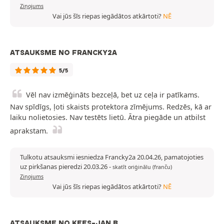
Ziņojums
Vai jūs šīs riepas iegādātos atkārtoti?
NĒ
ATSAUKSME NO FRANCKY2A
5/5
Vēl nav izmēģināts bezceļā, bet uz ceļa ir patīkams.
Nav spīdīgs, ļoti skaists protektora zīmējums. Redzēs, kā ar
laiku nolietosies. Nav testēts lietū. Ātra piegāde un atbilst
aprakstam.
Tulkotu atsauksmi iesniedza Francky2a 20.04.26, pamatojoties
uz pirkšanas pieredzi 20.03.26
-
skatīt oriģinālu (franču)
Ziņojums
Vai jūs šīs riepas iegādātos atkārtoti?
NĒ
ATSAUKSME NO KEES-JAN B