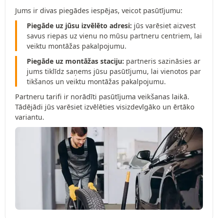
Jums ir divas piegādes iespējas, veicot pasūtījumu:
Piegāde uz jūsu izvēlēto adresi:
jūs varēsiet aizvest
savus riepas uz vienu no mūsu partneru centriem, lai
veiktu montāžas pakalpojumu.
Piegāde uz montāžas staciju:
partneris sazināsies ar
jums tiklīdz saņems jūsu pasūtījumu, lai vienotos par
tikšanos un veiktu montāžas pakalpojumu.
Partneru tarifi ir norādīti pasūtījuma veikšanas laikā.
Tādējādi jūs varēsiet izvēlēties visizdevīgāko un ērtāko
variantu.