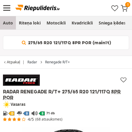
Auto
Riteņa loki
Motocikli
Kvadricikli
Sniega ķēdes
275/65 R20 121/117Q 8PR POR (mainīt)
Atpakaļ
Radar
Renegade R/T+
RADAR RENEGADE R/T+
275/65 R20 121/117Q
8PR
POR
Vasaras
71 db
D
B
B
4/5
(68 atsauksmes)