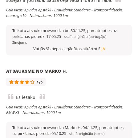
šosejas ir ļoti laba. Sausā ceļa vadāmība arī ir laba.
Ceļa vieds: Apvidus apstākļi - Braukšana: Standarta - Transportlīdzeklis:
touareg v10 - Nobraukums: 1000 km
Tulkotu atsauksmi iesniedza bo 30.11.25, pamatojoties uz
pirkšanas pieredzi 17.05.25
-
skatīt oriģinālu (portugāļu)
Ziņojums
Vai jūs šīs riepas iegādātos atkārtoti?
JĀ
ATSAUKSME NO MARKO H.
4/5
Es iesaku.
Ceļa vieds: Apvidus apstākļi - Braukšana: Standarta - Transportlīdzeklis:
BMW X3 - Nobraukums: 1000 km
Tulkotu atsauksmi iesniedza Marko H. 04.11.25, pamatojoties
uz pirkšanas pieredzi 05.10.25
-
skatīt oriģinālu (somu)