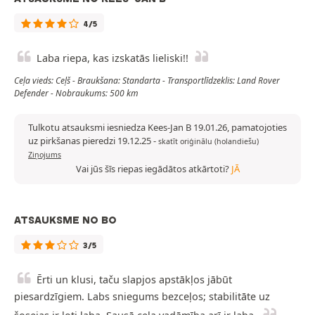
4/5
Laba riepa, kas izskatās lieliski!!
Ceļa vieds: Ceļš - Braukšana: Standarta - Transportlīdzeklis: Land Rover
Defender - Nobraukums: 500 km
Tulkotu atsauksmi iesniedza Kees-Jan B 19.01.26, pamatojoties
uz pirkšanas pieredzi 19.12.25
-
skatīt oriģinālu (holandiešu)
Ziņojums
Vai jūs šīs riepas iegādātos atkārtoti?
JĀ
ATSAUKSME NO BO
3/5
Ērti un klusi, taču slapjos apstākļos jābūt
piesardzīgiem. Labs sniegums bezceļos; stabilitāte uz