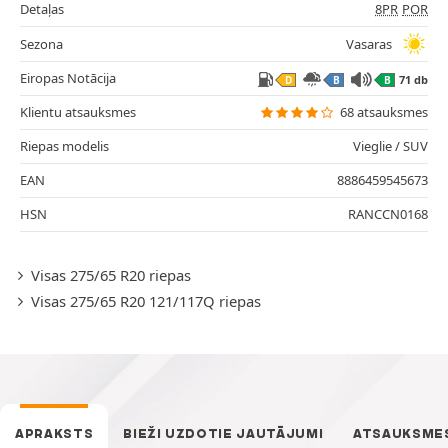
Detaļas
8PR
POR
Sezona
Vasaras
Eiropas Notācija
71 db
D
B
B
Klientu atsauksmes
68 atsauksmes
Riepas modelis
Vieglie / SUV
EAN
8886459545673
HSN
RANCCN0168
Visas 275/65 R20 riepas
Visas 275/65 R20 121/117Q riepas
APRAKSTS
BIEŽI UZDOTIE JAUTĀJUMI
ATSAUKSME