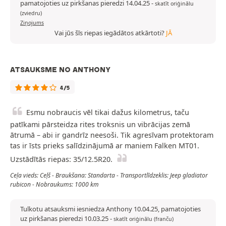
pamatojoties uz pirkšanas pieredzi 14.04.25
-
skatīt oriģinālu
(zviedru)
Ziņojums
Vai jūs šīs riepas iegādātos atkārtoti?
JĀ
ATSAUKSME NO ANTHONY
4/5
Esmu nobraucis vēl tikai dažus kilometrus, taču
patīkami pārsteidza rites troksnis un vibrācijas zemā
ātrumā – abi ir gandrīz neesoši. Tik agresīvam protektoram
tas ir īsts prieks salīdzinājumā ar maniem Falken MT01.
Uzstādītās riepas: 35/12.5R20.
Ceļa vieds: Ceļš - Braukšana: Standarta - Transportlīdzeklis: Jeep gladiator
rubicon - Nobraukums: 1000 km
Tulkotu atsauksmi iesniedza Anthony 10.04.25, pamatojoties
uz pirkšanas pieredzi 10.03.25
-
skatīt oriģinālu (franču)