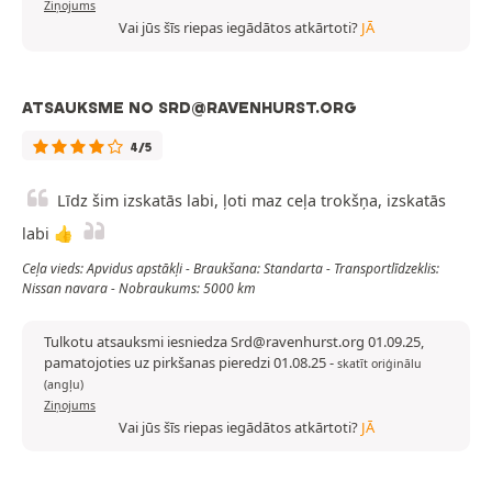
Ziņojums
Vai jūs šīs riepas iegādātos atkārtoti?
JĀ
ATSAUKSME NO SRD@RAVENHURST.ORG
4/5
Līdz šim izskatās labi, ļoti maz ceļa trokšņa, izskatās
labi 👍
Ceļa vieds: Apvidus apstākļi - Braukšana: Standarta - Transportlīdzeklis:
Nissan navara - Nobraukums: 5000 km
Tulkotu atsauksmi iesniedza Srd@ravenhurst.org 01.09.25,
pamatojoties uz pirkšanas pieredzi 01.08.25
-
skatīt oriģinālu
(angļu)
Ziņojums
Vai jūs šīs riepas iegādātos atkārtoti?
JĀ