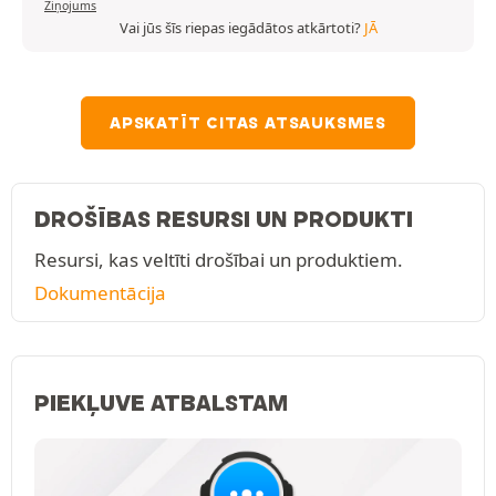
Ziņojums
Vai jūs šīs riepas iegādātos atkārtoti?
JĀ
APSKATĪT CITAS ATSAUKSMES
DROŠĪBAS RESURSI UN PRODUKTI
Resursi, kas veltīti drošībai un produktiem.
Dokumentācija
PIEKĻUVE ATBALSTAM