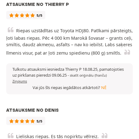
ATSAUKSME NO THIERRY P
5/5
Riepas uzstādītas uz Toyota HDJ80. Patīkami pārsteigts,
ļoti labas riepas. Pēc 4 000 km Marokā šovasar – grants ceļi,
smiltis, daudz akmeņu, asfalts – nav ko iebilst. Labs saķeres
līmenis visur, pat ar ļoti zemu spiedienu (800 g) smiltīs.
Tulkotu atsauksmi iesniedza Thierry P 18.08.25, pamatojoties
uz pirkšanas pieredzi 09.06.25
-
skatīt oriģinālu (franču)
Ziņojums
Vai jūs šīs riepas iegādātos atkārtoti?
NĒ
ATSAUKSME NO DENIS
5/5
Lieliskas riepas. Es tās nopirktu vēlreiz.