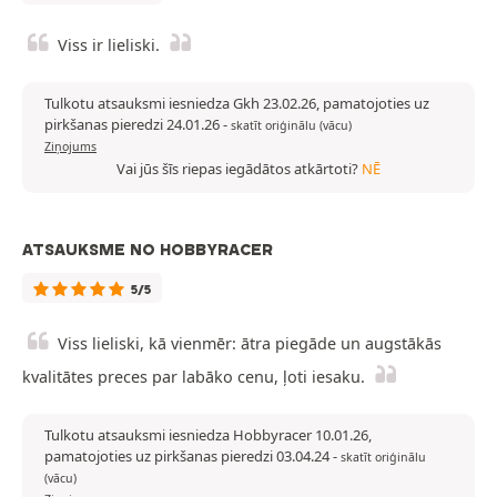
Viss ir lieliski.
Tulkotu atsauksmi iesniedza Gkh 23.02.26, pamatojoties uz
pirkšanas pieredzi 24.01.26
-
skatīt oriģinālu (vācu)
Ziņojums
Vai jūs šīs riepas iegādātos atkārtoti?
NĒ
ATSAUKSME NO HOBBYRACER
5/5
Viss lieliski, kā vienmēr: ātra piegāde un augstākās
kvalitātes preces par labāko cenu, ļoti iesaku.
Tulkotu atsauksmi iesniedza Hobbyracer 10.01.26,
pamatojoties uz pirkšanas pieredzi 03.04.24
-
skatīt oriģinālu
(vācu)