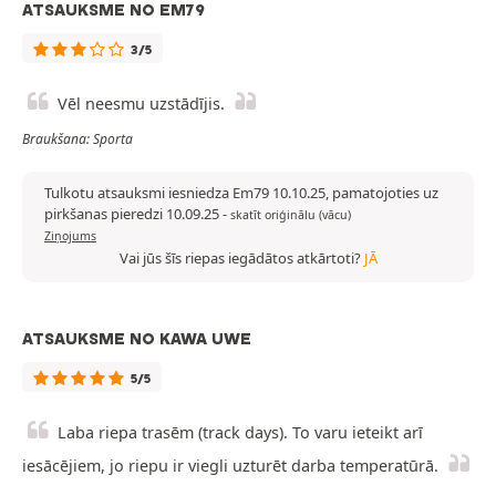
ATSAUKSME NO EM79
3/5
Vēl neesmu uzstādījis.
Braukšana: Sporta
Tulkotu atsauksmi iesniedza Em79 10.10.25, pamatojoties uz
pirkšanas pieredzi 10.09.25
-
skatīt oriģinālu (vācu)
Ziņojums
Vai jūs šīs riepas iegādātos atkārtoti?
JĀ
ATSAUKSME NO KAWA UWE
5/5
Laba riepa trasēm (track days). To varu ieteikt arī
iesācējiem, jo riepu ir viegli uzturēt darba temperatūrā.