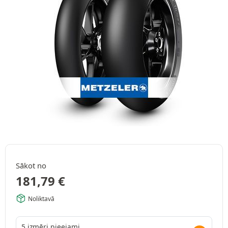
Sākot no
181,79
€
Noliktavā
5 izmēri pieejami