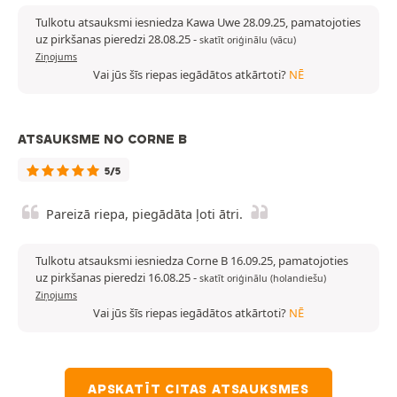
Tulkotu atsauksmi iesniedza Kawa Uwe 28.09.25, pamatojoties
uz pirkšanas pieredzi 28.08.25
-
skatīt oriģinālu (vācu)
Ziņojums
Vai jūs šīs riepas iegādātos atkārtoti?
NĒ
ATSAUKSME NO CORNE B
5/5
Pareizā riepa, piegādāta ļoti ātri.
Tulkotu atsauksmi iesniedza Corne B 16.09.25, pamatojoties
uz pirkšanas pieredzi 16.08.25
-
skatīt oriģinālu (holandiešu)
Ziņojums
Vai jūs šīs riepas iegādātos atkārtoti?
NĒ
APSKATĪT CITAS ATSAUKSMES