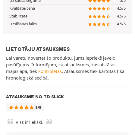
Uz sausa seguma
5/5
Kvalitāte/cena
4.5/5
Stabilitāte
4.5/5
Uzsilšanas laiks
4.5/5
LIETOTĀJU ATSAUKSMES
Lai varētu novērtēt šo produktu, jums iepriekš jāveic
pasūtījums. Informējam, ka atsauksmes, kas atstātas
mājaslapā, tiek
kontrolētas
. Atsauksmes tiek kārtotas tikai
hronoloģiskā secībā.
ATSAUKSME NO TD SLICK
5/5
Viss ir lieliski.