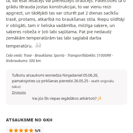
tā, vai esat iesācējs vai pieredzējis braucējs. Pateicoties tā 0
grādu tērauda jostas konstrukcijai, to var vienu reizi
apgriezt, un tādējādi tas var izturēt pat 2 dienas sacīkšu
trasē, protams, atkarībā no braukšanas stila. Riepu sildītāji
ir obligāti, tam ir lieliska vadāmība, milzīga saķere, un
saķeres robeža ir ļoti labi sajūtama. Pat pie nedaudz
zemākām temperatūrām tas labi saglabā darba
temperatūru.
Ceļa vieds: Trase - Braukšana: Sporta - Transportlīdzeklis: S1000RR -
Nobraukums: 300 km
Tulkotu atsauksmi iesniedza Ninjadaniel 05.06.26,
pamatojoties uz pirkšanas pieredzi 26.05.25
-
skatīt oriģinālu
(vācu)
Ziņojums
Vai jūs šīs riepas iegādātos atkārtoti?
JĀ
ATSAUKSME NO GKH
5/5