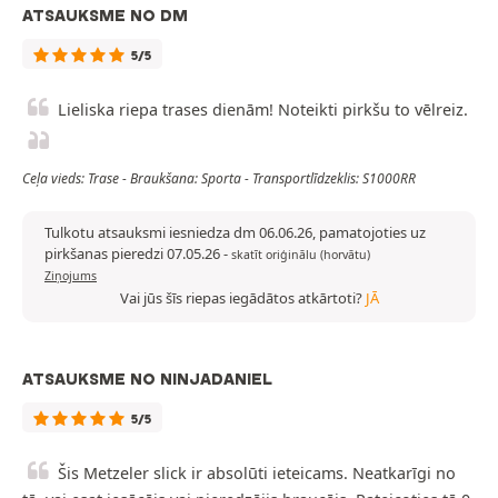
ATSAUKSME NO DM
5/5
Lieliska riepa trases dienām! Noteikti pirkšu to vēlreiz.
Ceļa vieds: Trase - Braukšana: Sporta - Transportlīdzeklis: S1000RR
Tulkotu atsauksmi iesniedza dm 06.06.26, pamatojoties uz
pirkšanas pieredzi 07.05.26
-
skatīt oriģinālu (horvātu)
Ziņojums
Vai jūs šīs riepas iegādātos atkārtoti?
JĀ
ATSAUKSME NO NINJADANIEL
5/5
Šis Metzeler slick ir absolūti ieteicams. Neatkarīgi no