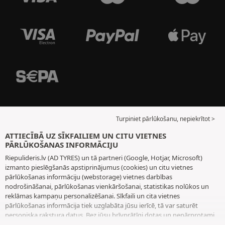
Turpiniet pārlūkošanu, nepiekrītot >
ATTIECĪBĀ UZ SĪKFAILIEM UN CITU VIETNES
PĀRLŪKOŠANAS INFORMĀCIJU
Riepulideris.lv (AD TYRES) un tā partneri (Google, Hotjar, Microsoft)
izmanto pieslēgšanās apstiprinājumus (cookies) un citu vietnes
pārlūkošanas informāciju (webstorage) vietnes darbības
nodrošināšanai, pārlūkošanas vienkāršošanai, statistikas nolūkos un
reklāmas kampaņu personalizēšanai. Sīkfaili un cita vietnes
pārlūkošanas informācija tiek uzglabāta jūsu ierīcē, tā var saturēt
personiska rakstura datus. Bez jūsu brīvprātīgi dotas un nepārprotami
paustas piekrišanas mēs neizvietojam nekādus sīkfailus vai citu vietnes