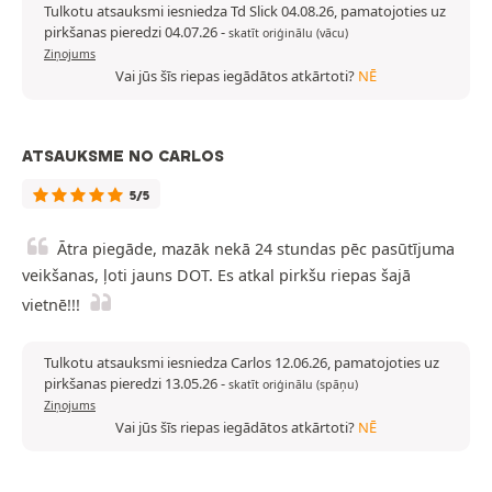
Tulkotu atsauksmi iesniedza Td Slick 04.08.26, pamatojoties uz
pirkšanas pieredzi 04.07.26
-
skatīt oriģinālu (vācu)
Ziņojums
Vai jūs šīs riepas iegādātos atkārtoti?
NĒ
ATSAUKSME NO CARLOS
5/5
Ātra piegāde, mazāk nekā 24 stundas pēc pasūtījuma
veikšanas, ļoti jauns DOT. Es atkal pirkšu riepas šajā
vietnē!!!
Tulkotu atsauksmi iesniedza Carlos 12.06.26, pamatojoties uz
pirkšanas pieredzi 13.05.26
-
skatīt oriģinālu (spāņu)
Ziņojums
Vai jūs šīs riepas iegādātos atkārtoti?
NĒ