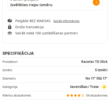
Izvēlēties riepu izmēru
Piegāde BEZ MAKSAS.
Vairāk informācijas
Droša transakcija
Vairāk nekā 100 uzstādīšanas partneri
SPECIFIKĀCIJA
Protektori
Racetec TD Slick
Izmērs
5 izmēri
Diametrs
No 17" līdz 17"
Kategorija
Sacensības / Trase
Klientu atsauksmes
54 atsauksmes