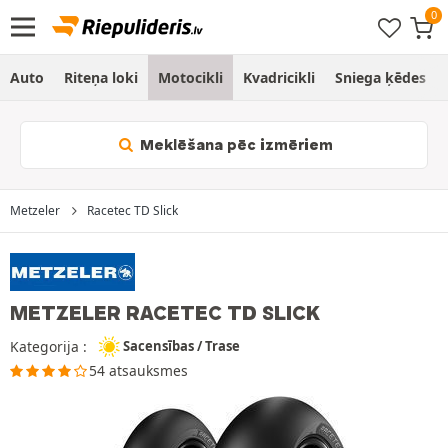
Auto
Riteņa loki
Motocikli
Kvadricikli
Sniega ķēdes
Meklēšana pēc izmēriem
Metzeler
Racetec TD Slick
METZELER RACETEC TD SLICK
Kategorija :
Sacensības / Trase
54 atsauksmes