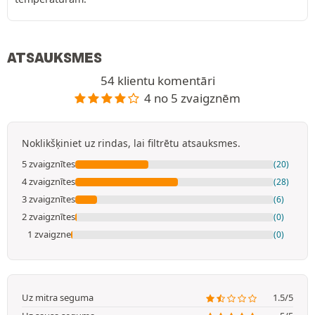
ATSAUKSMES
54 klientu komentāri
4 no 5 zvaigznēm
Noklikšķiniet uz rindas, lai filtrētu atsauksmes.
5 zvaigznītes
(20)
4 zvaigznītes
(28)
3 zvaigznītes
(6)
2 zvaigznītes
(0)
1 zvaigzne
(0)
Uz mitra seguma
1.5/5