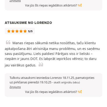
Ziņojums
Vai jūs šīs riepas iegādātos atkārtoti?
NĒ
ATSAUKSME NO LORENZO
5/5
Manas riepas sākumā netika nosūtītas, taču klientu
apkalpošana ātri atrisināja manu problēmu, un es saņēmu
savu pasūtījumu. Liels paldies! Pārējais viss ir lieliski –
riepām ir jauns DOT. Es labprāt iepirkšos vēlreiz; to daru
jau vairākus gadus.
Tulkotu atsauksmi iesniedza Lorenzo 18.11.25, pamatojoties
uz pirkšanas pieredzi 19.10.25
-
skatīt oriģinālu (vācu)
Ziņojums
Vai jūs šīs riepas iegādātos atkārtoti?
NĒ