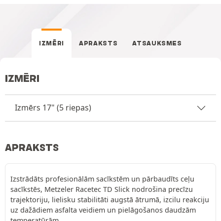
IZMĒRI
APRAKSTS
ATSAUKSMES
IZMĒRI
Izmērs 17" (5 riepas)
APRAKSTS
Izstrādāts profesionālām sacīkstēm un pārbaudīts ceļu
sacīkstēs, Metzeler Racetec TD Slick nodrošina precīzu
trajektoriju, lielisku stabilitāti augstā ātrumā, izcilu reakciju
uz dažādiem asfalta veidiem un pielāgošanos daudzām
temperatūrām.